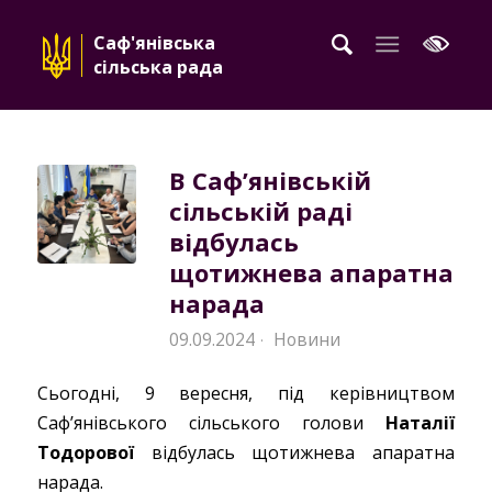
Саф'янівська
сільська рада
В Саф’янівській
сільській раді
відбулась
щотижнева апаратна
нарада
09.09.2024
Новини
·
Сьогодні, 9 вересня, під керівництвом
Сафʼянівського сільського голови
Наталії
Тодорової
відбулась щотижнева апаратна
нарада.