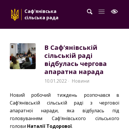
Саф'янівська
сільська рада
В Саф’янівській
сільській раді
відбулась чергова
апаратна нарада
10.01.2022
Новини
·
Новий робочий тиждень розпочався в
Саф’янівській сільській раді з чергової
апаратної наради, яка відбулась під
головуванням Саф’янівського сільського
голови
Наталії Тодорової
.