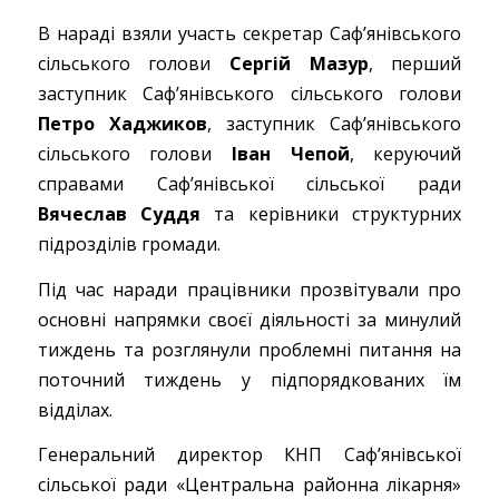
В нараді взяли участь секретар Саф’янівського
сільського голови
Сергій Мазур
, перший
заступник Саф’янівського сільського голови
Петро Хаджиков
, заступник Саф’янівського
сільського голови
Іван Чепой
, керуючий
справами Саф’янівської сільської ради
Вячеслав Суддя
та керівники структурних
підрозділів громади.
Під час наради працівники прозвітували про
основні напрямки своєї діяльності за минулий
тиждень та розглянули проблемні питання на
поточний тиждень у підпорядкованих їм
відділах.
Генеральний директор КНП Саф’янівської
сільської ради «Центральна районна лікарня»