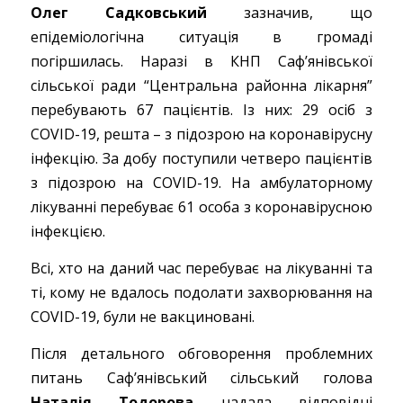
Олег Садковський
зазначив, що
епідеміологічна ситуація в громаді
погіршилась. Наразі в КНП Саф’янівської
сільської ради “Центральна районна лікарня”
перебувають 67 пацієнтів. Із них: 29 осіб з
COVID-19, решта – з підозрою на коронавірусну
інфекцію. За добу поступили четверо пацієнтів
з підозрою на COVID-19. На амбулаторному
лікуванні перебуває 61 особа з коронавірусною
інфекцією.
Всі, хто на даний час перебуває на лікуванні та
ті, кому не вдалось подолати захворювання на
COVID-19, були не вакциновані.
Після детального обговорення проблемних
питань Саф’янівський сільський голова
Наталія Тодорова
надала відповідні