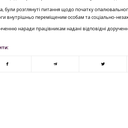
а, були розглянуті питання щодо початку опалювальног
ги внутрішньо переміщеним особам та соціально-неза
інченню наради працівникам надані відповідні дорученн
ити: