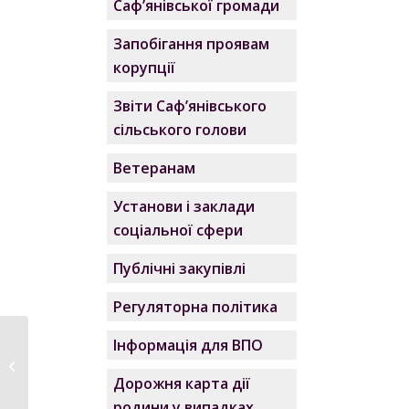
Саф’янівської громади
Запобігання проявам
корупції
Звіти Саф’янівського
сільського голови
Ветеранам
Установи і заклади
соціальної сфери
Публічні закупівлі
Регуляторна політика
Інформація для ВПО
В Саф’янівській
громаді привітали
Дорожня карта дії
працівників...
родини у випадках,