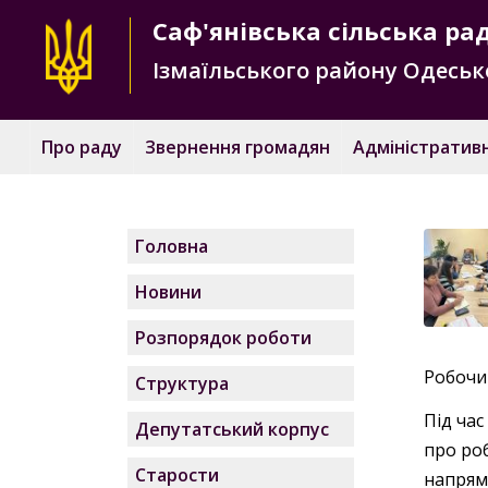
Саф'янівська
сільська ра
Ізмаїльського району
Одесько
Про раду
Звернення громадян
Адміністративн
Головна
Новини
Розпорядок роботи
Робочий
Структура
Під час
Депутатський корпус
про ро
Старости
напрям