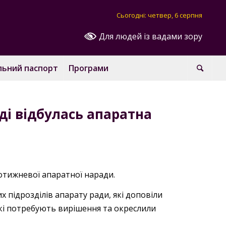
Сьогодні: четвер, 6 серпня
Для людей із вадами зору
льний паспорт
Програми
аді відбулась апаратна
щотижневої апаратної наради.
х підрозділів апарату ради, які доповіли
кі потребують вирішення та окреслили