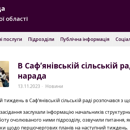
да
ї області
і послуги
Підрозділи
Публічна інформація
Соціа
В Сафʼянівській сільській р
нарада
13.11.2023
Новини
·
 тиждень в Сафʼянівській сільській раді розпочався з 
 засідання заслухали інформацію начальників структурни
боту очолюваного ними підрозділу, озвучили питання, я
ки щодо першочергових планів на наступний тиждень.