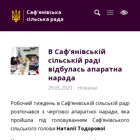
Саф'янівська
сільська рада
В Саф’янівській
сільській раді
відбулась апаратна
нарада
29.05.2023
Новини
·
Робочий тиждень в Саф’янівській сільській раді
розпочався з чергової апаратної наради, яка
пройшла під головуванням Саф’янівського
сільського голови
Наталії Тодорової
.