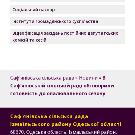
Соціальний паспорт
Інститути громадянського суспільства
Відеофіксація засідань постійних депутатських
комісій та сесій
Саф'янівська сільська рада
»
Новини
»
В
Саф’янівській сільській раді обговорили
готовність до опалювального сезону
Саф'янівська сільська рада
Ізмаїльського району Одеської області
68670, Одеська область, Ізмаїльський район,