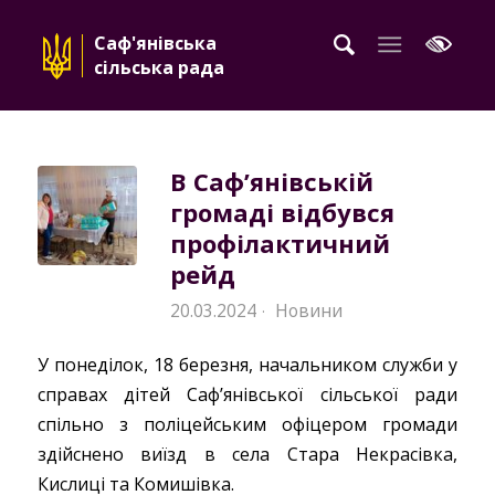
Саф'янівська
сільська рада
В Саф’янівській
громаді відбувся
профілактичний
рейд
20.03.2024
Новини
·
У понеділок, 18 березня, начальником служби у
справах дітей Саф’янівської сільської ради
спільно з поліцейським офіцером громади
здійснено виїзд в села Стара Некрасівка,
Кислиці та Комишівка.