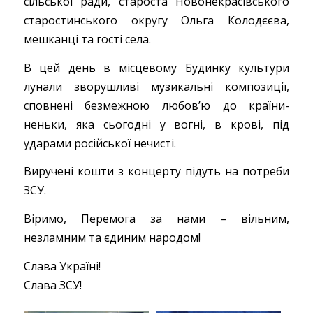
сільської ради, староста Новонекрасівського
старостинського округу Ольга Колодєєва,
мешканці та гості села.
В цей день в місцевому Будинку культури
лунали зворушливі музикальні композиції,
сповнені безмежною любовʼю до країни-
неньки, яка сьогодні у вогні, в крові, під
ударами російської нечисті.
Виручені кошти з концерту підуть на потреби
ЗСУ.
Віримо, Перемога за нами – вільним,
незламним та єдиним народом!
Слава Україні!
Слава ЗСУ!