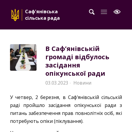
Саф'янівська
сільська рада
В Саф’янівській
громаді відбулось
засідання
опікунської ради
03.03.2023
Новини
·
У четвер, 2 березня, в Саф’янівській сільській
раді пройшло засідання опікунської ради з
питань забезпечення прав повнолітніх осіб, які
потребують опіки (піклування).