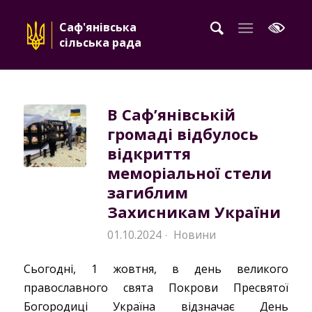
Саф'янівська
сільська рада
В Сафʼянівській
громаді відбулось
відкриття
меморіальної стели
загиблим
Захисникам України
01.10.2024
Новини
·
Сьогодні, 1 жовтня, в день великого
православного свята Покрови Пресвятої
Богородиці Україна відзначає День