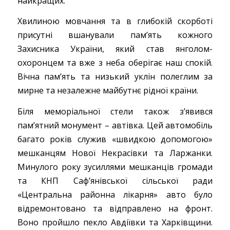
найкращих.
Хвилиною мовчання та в глибокій скорботі
присутні вшанували памʼять кожного
Захисника України, який став янголом-
охоронцем та вже з неба оберігає наш спокій.
Вічна памʼять та низький уклін полеглим за
мирне та незалежне майбутнє рідної країни.
Біля меморіальної стели також зʼявився
памʼятний монумент – автівка. Цей автомобіль
багато років служив «швидкою допомогою»
мешканцям Нової Некрасівки та Ларжанки.
Минулого року зусиллями мешканців громади
та КНП Сафʼянівської сільської ради
«Центральна районна лікарня» авто було
відремонтовано та відправлено на фронт.
Воно пройшло пекло Авдіївки та Харківщини.