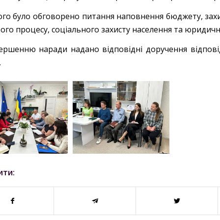
чого було обговорено питання наповнення бюджету, захи
ього процесу, соціального захисту населення та юридич
ершенню наради надано відповідні доручення відпов
.
ити: