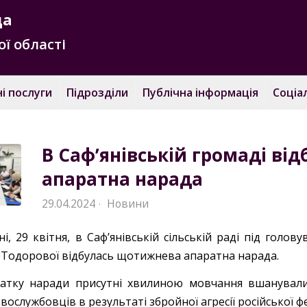
да
ї області
і послуги
Підрозділи
Публічна інформація
Соціа
В Саф’янівській громаді в
апаратна нарада
29.04.2024
Новини
·
і, 29 квітня, в Саф’янівській сільській раді під голов
ї Тодорової відбулась щотижнева апаратна нарада.
атку наради присутні хвилиною мовчання вшанували
вослужбовців в результаті збройної агресії російської фе