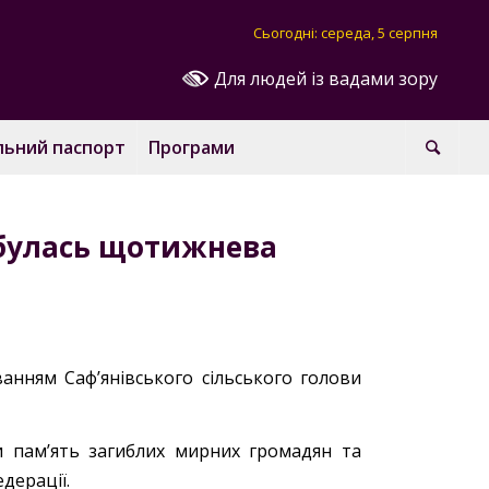
Сьогодні: середа, 5 серпня
Для людей із вадами зору
льний паспорт
Програми
ідбулась щотижнева
уванням Саф’янівського сільського голови
 пам’ять загиблих мирних громадян та
дерації.