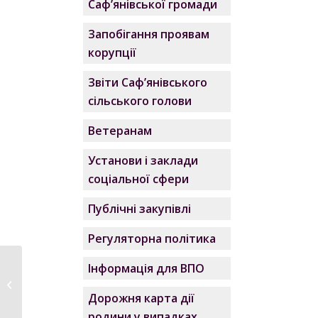
Саф’янівської громади
Запобігання проявам
корупції
Звіти Саф’янівського
сільського голови
Ветеранам
Установи і заклади
соціальної сфери
Публічні закупівлі
Регуляторна політика
Інформація для ВПО
Як здійснити
переєстрацію авто
Дорожня карта дії
через “...
родини у випадках,