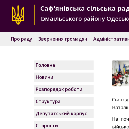
Саф'янівська
сільська ра
Ізмаїльського району
Одесько
Про раду
Звернення громадян
Адміністративн
Головна
Новини
Розпорядок роботи
Сьогодн
Структура
Наталі
Депутатський корпус
На поч
Старости
військо