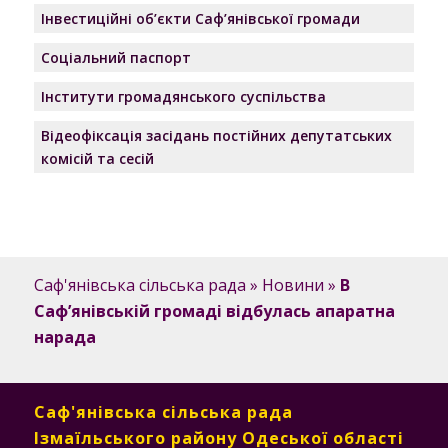
Інвестиційні об’єкти Саф’янівської громади
Соціальний паспорт
Інститути громадянського суспільства
Відеофіксація засідань постійних депутатських
комісій та сесій
Саф'янівська сільська рада
»
Новини
»
В
Саф’янівській громаді відбулась апаратна
нарада
Саф'янівська сільська рада
Ізмаїльського району Одеської області