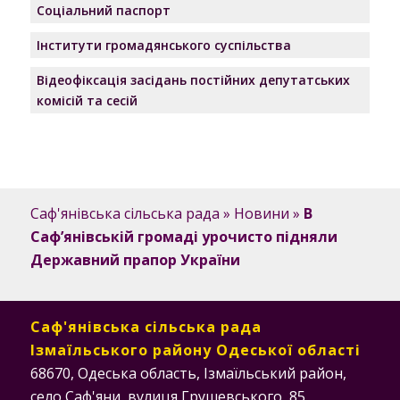
Соціальний паспорт
Інститути громадянського суспільства
Відеофіксація засідань постійних депутатських
комісій та сесій
Саф'янівська сільська рада
»
Новини
»
В
Саф’янівській громаді урочисто підняли
Державний прапор України
Саф'янівська сільська рада
Ізмаїльського району Одеської області
68670, Одеська область, Ізмаїльський район,
село Саф'яни, вулиця Грушевського, 85