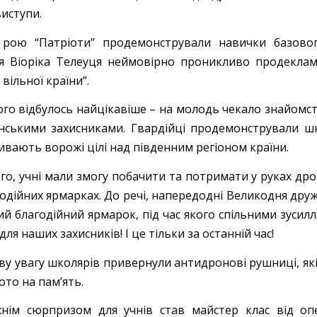
виступи.
рою “Патріоти” продемонстрували навички базовог
я Віоріка Телеуця неймовірно проникливо продекла
вільної країни”.
чого відбулось найцікавіше – на молодь чекало знайомс
їнськими захисниками. Гвардійці продемонстрували ш
ивають ворожі цілі над південним регіоном країни.
ого, учні мали змогу побачити та потримати у руках др
годійних ярмарках. До речі, напередодні Великодня др
й благодійний ярмарок, під час якого спільними зусилля
для наших захисників! І це тільки за останній час!
ву увагу школярів привернули антидронові рушниці, як
ото на пам’ять.
нім сюрпризом для учнів став майстер клас від оп