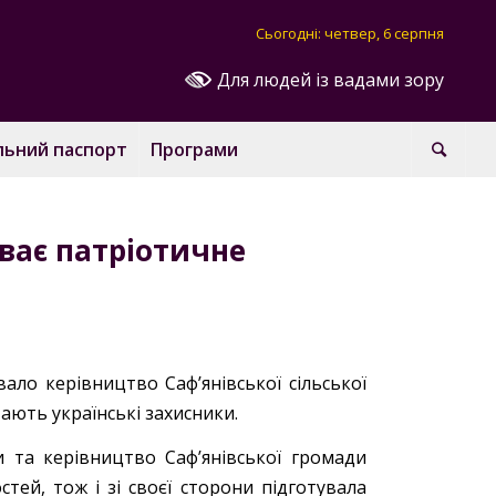
Сьогодні: четвер, 6 серпня
Для людей із вадами зору
льний паспорт
Програми
иває патріотичне
вало керівництво Саф’янівської сільської
ають українські захисники.
и та керівництво Саф’янівської громади
тей, тож і зі своєї сторони підготувала