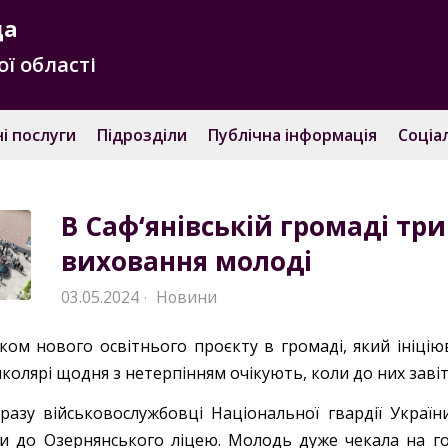
да
ї області
і послуги
Підрозділи
Публічна інформація
Соціа
В Саф‘янівській громаді тр
виховання молоді
03.05.2024
Новини
·
ском нового освітнього проєкту в громаді, який ініцію
колярі щодня з нетерпінням очікують, коли до них завіт
разу військовослужбовці Національної гвардії Україн
ли до Озернянського ліцею. Молодь дуже чекала на гос