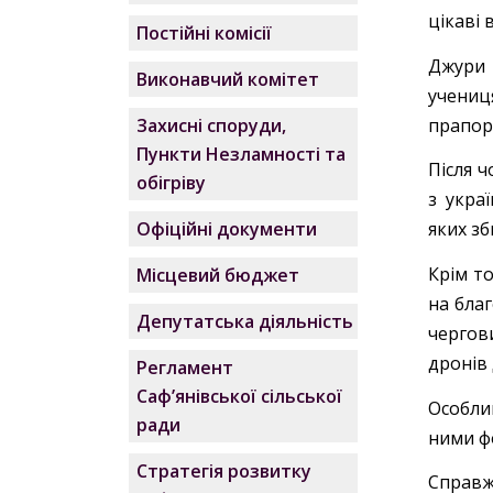
цікаві 
Постійні комісії
Джури 
Виконавчий комітет
учениц
прапор 
Захисні споруди,
Пункти Незламності та
Після 
обігріву
з укра
Офіційні документи
яких зб
Крім т
Місцевий бюджет
на бла
Депутатська діяльність
чергови
дронів 
Регламент
Саф’янівської сільської
Особли
ради
ними ф
Стратегія розвитку
Справж