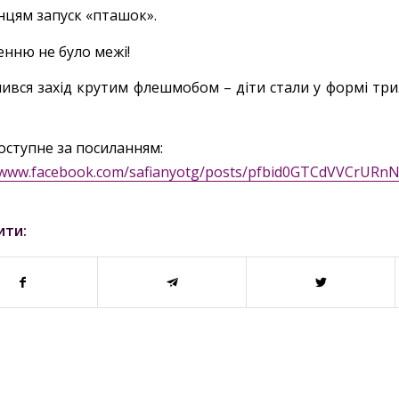
нцям запуск «пташок».
енню не було межі!
ився захід крутим флешмобом – діти стали у формі триз
оступне за посиланням:
//www.facebook.com/safianyotg/posts/pfbid0GTCdVVCrUR
ити: