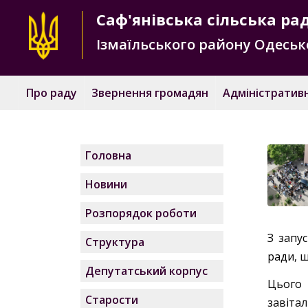
Саф'янівська
сільська ра
Ізмаїльського району
Одесько
Про раду
Звернення громадян
Адміністративн
Головна
Новини
Розпорядок роботи
З запу
Структура
ради, ш
Депутатський корпус
Цього 
Старости
завіта