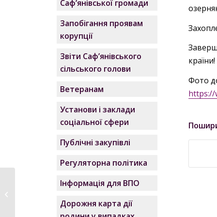
Саф’янівської громади
озерня
Запобігання проявам
Захопл
корупції
Заверш
Звіти Саф’янівського
країни!
сільського голови
Фото д
Ветеранам
https:
Установи і заклади
соціальної сфери
Пошир
Публічні закупівлі
Регуляторна політика
Інформація для ВПО
Паспорт бюджетної
програми 0810160 на
Дорожня карта дії
2024 рік
родини у випадках,