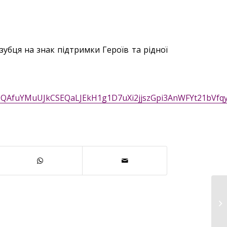
убця на знак підтримки Героїв та рідної
nNQAfuYMuUJkCSEQaLJEkH1g1D7uXi2jjszGpi3AnWFYt21bVfq