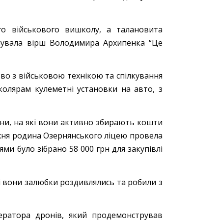
о військового вишколу, а талановита
мувала вірш Володимира Архипенка “Це
тво з військовою технікою та спілкування
колярам кулеметні установки на авто, з
они, на які вони активно збирають кошти
ужня родина Озернянського ліцею провела
ми було зібрано 58 000 грн для закупівлі
і вони залюбки роздивлялись та робили з
ератора дронів, який продемонстрував