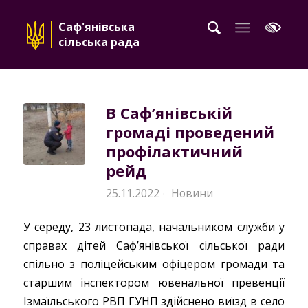
Саф'янівська
сільська рада
В Саф’янівській
громаді проведений
профілактичний
рейд
25.11.2022
Новини
·
У середу, 23 листопада, начальником служби у
справах дітей Саф’янівської сільської ради
спільно з поліцейським офіцером громади та
старшим інспектором ювенальної превенції
Ізмаїльського РВП ГУНП здійснено виїзд в село