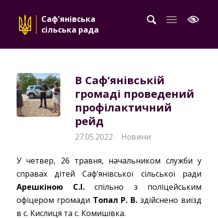
Саф'янівська
сільська рада
В Саф’янівській
громаді проведений
профілактичний
рейд
27.05.2022
Новини
·
У четвер, 26 травня, начальником служби у
справах дітей Саф’янівської сільської ради
Арешкіною С.І.
спільно з поліцейським
офіцером громади
Топал Р. В.
здійснено виїзд
в с. Кислиця та с. Комишівка.