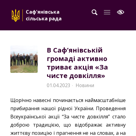
Саф'янівська
сільська рада
В Саф’янівській
громаді активно
триває акція «За
чисте довкілля»
01.04.2023
Новини
·
Щорічно навесні починається наймасштабніше
прибирання нашої рідної України. Проведення
Всеукраїнської акції “За чисте довкілля” стало
доброю традицією, що відображає активну
життєву позицію і прагнення не на словах, а на