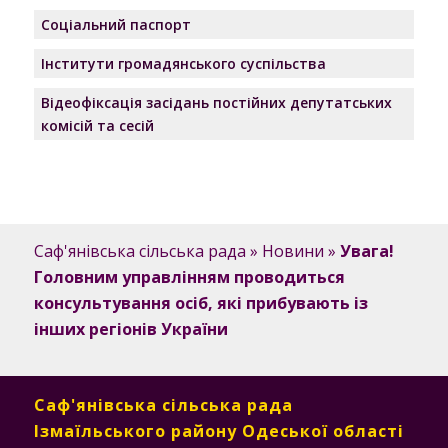
Соціальний паспорт
Інститути громадянського суспільства
Відеофіксація засідань постійних депутатських
комісій та сесій
Саф'янівська сільська рада
»
Новини
»
Увага!
Головним управлінням проводиться
консультування осіб, які прибувають із
інших регіонів України
Саф'янівська сільська рада
Ізмаїльського району Одеської області