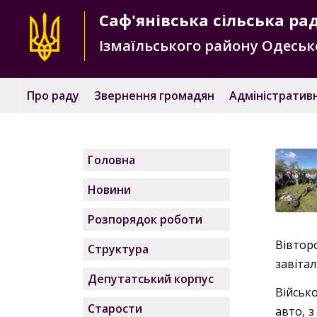
Саф'янівська
сільська ра
Ізмаїльського району
Одесько
Про раду
Звернення громадян
Адміністративн
Головна
Новини
Розпорядок роботи
Вівтор
Структура
завітал
Депутатський корпус
Військ
Старости
авто, 