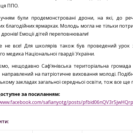
йця ППО.
учням були продемонстровані дрони, на які, до ре
их благодійних ярмарках. Молодь могла не тільки потри
 дронів! Емоції дітей переповнювали!
е не все! Для школярів також був проведений урок 
о медика Національної гвардії України.
ємо, нещодавно Сафʼянівська територіальна громада 
, направлений на патріотичне виховання молоді. Подібн
ькому закладах загальної середньої освіти, тож все ще 
оступне за посиланням:
//www.facebook.com/safianyotg/posts/pfbid06nQV3r5jw
ити: