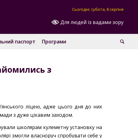
Сьогодні: субота, 8 серпня
Для людей із вадами зору
льний паспорт
Програми
найомились з
амʼянського ліцею, адже цього дня до них
омади з дуже цікавим заходом.
рували школярам кулеметну установку на
ярі змогли власноруч спробувати себе у