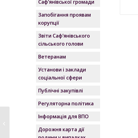
Саф’янівської громади
Запобігання проявам
корупції
Звіти Саф’янівського
сільського голови
Ветеранам
Установи і заклади
соціальної сфери
Публічні закупівлі
Регуляторна політика
Інформація для ВПО
Відомість поіменного
голосування
Дорожня карта дії
пленарного...
родини у випадках,