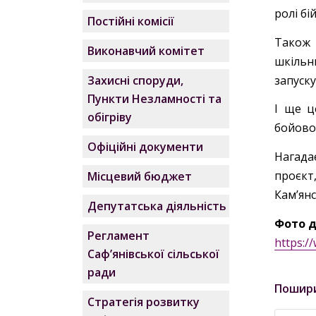
ролі бі
Постійні комісії
Також 
Виконавчий комітет
шкільн
запуску
Захисні споруди,
Пункти Незламності та
І ще ц
обігріву
бойовог
Офіційні документи
Нагада
проєкт
Місцевий бюджет
Камʼянс
Депутатська діяльність
Фото д
Регламент
https:
Саф’янівської сільської
ради
Пошир
Стратегія розвитку