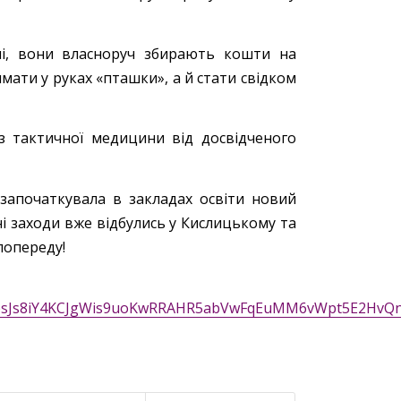
чі, вони власноруч збирають кошти на
мати у руках «пташки», а й стати свідком
з тактичної медицини від досвідченого
започаткувала в закладах освіти новий
і заходи вже відбулись у Кислицькому та
попереду!
HQrpsJs8iY4KCJgWis9uoKwRRAHR5abVwFqEuMM6vWpt5E2HvQ