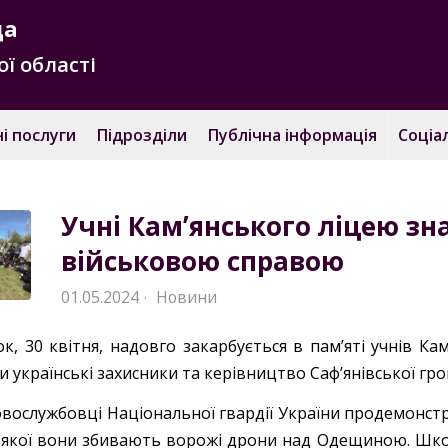
да
ї області
і послуги
Підрозділи
Публічна інформація
Соціа
Учні Камʼянського ліцею з
військовою справою
01.05.2024
Новини
·
ок, 30 квітня, надовго закарбується в памʼяті учнів К
и українські захисники та керівництво Сафʼянівської гр
овослужбовці Національної гвардії України продемонст
з якої вони збивають ворожі дрони над Одещиною. Школ