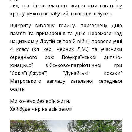
тих, хто ціною власного життя захистив нашу
країну. «Ніхто не забутий, і ніщо не забуте!..»
Відкриту виховну годину, присвячену Дню
пам’яті та примирення та Дню Перемоги над
нацизмом у Другій світовій війні, провели учні
4 класу (кл. кер. Черних Л.М.) та учасники
середнього рою Всеукраїнської дитячо-
юнацької військово-патріотичної гри
“Сокіл”(“Джура”) “Дунайські козаки”
Матроського закладу загальної середньої
освіти.
Ми хочемо без воїн жити.
Хай буде мир на всій землі!