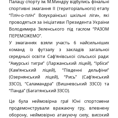
Палацу спорту ім. М.Миндру відбулись фінальні
спортивні змагання ІІ (територіального) етапу
“Пліч-о-пліч” Всеукраїнські шкільні ліги», які
проводяться за ініціативи Президента України
Володимира Зеленського під гаслом “РАЗОМ
ПЕРЕМОЖЕМО”.
У змаганнях взяли участь 6 найсильніших
команд із футзалу з закладів загальної
середньої освіти Саф’янівської сільської ради:
“Амурські тигри” (Ларжанський ліцей), “Ірбіси”
(Кам’янський ліцей), “Південні дельфіни”
(Озернянський ліцей), “Рись” (Саф’янський
ЗЗСО), “Саламандра” (Вишневський ЗЗСО) та
“Панда” (Багатянський ЗЗСО).
Це була неймовірна гра! Юні спортсмени
продемонстрували вражаючу гру, впевнену
оборону, неймовірно атакуючу силу, високий