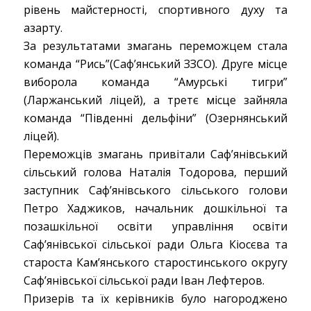
рівень майстерності, спортивного духу та
азарту.
За результатами змагань переможцем стала
команда “Рись”(Саф’янський ЗЗСО). Друге місце
виборола команда “Амурські тигри”
(Ларжанський ліцей), а третє місце зайняла
команда “Південні дельфіни” (Озернянський
ліцей).
Переможців змагань привітали Саф’янівський
сільський голова Наталія Тодорова, перший
заступник Саф’янівського сільського голови
Петро Хаджиков, начальник дошкільної та
позашкільної освіти управління освіти
Саф’янівської сільської ради Ольга Кіосєва та
староста Кам’янського старостинського округу
Саф’янівської сільської ради Іван Лефтеров.
Призерів та їх керівників було нагороджено