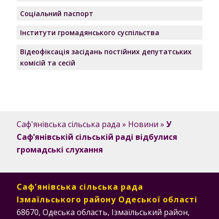
Соціальний паспорт
Інститути громадянського суспільства
Відеофіксація засідань постійних депутатських
комісій та сесій
Саф'янівська сільська рада
»
Новини
»
У
Саф’янівській сільській раді відбулися
громадські слухання
Саф'янівська сільська рада
Ізмаїльського району Одеської області
68670, Одеська область, Ізмаїльський район,