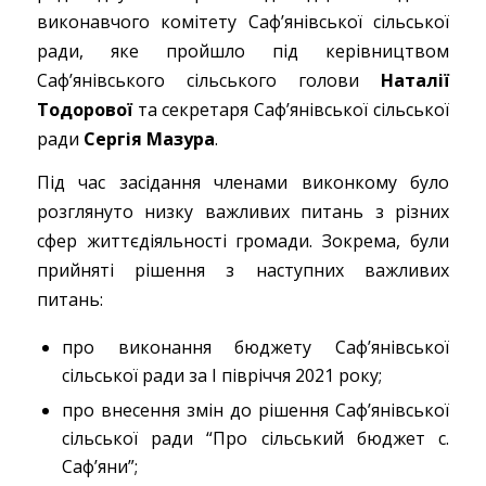
виконавчого комітету Саф’янівської сільської
ради, яке пройшло під керівництвом
Саф’янівського сільського голови
Наталії
Тодорової
та секретаря Саф’янівської сільської
ради
Сергія Мазура
.
Під час засідання членами виконкому було
розглянуто низку важливих питань з різних
сфер життєдіяльності громади. Зокрема, були
прийняті рішення з наступних важливих
питань:
про виконання бюджету Саф’янівської
сільської ради за I півріччя 2021 року;
про внесення змін до рішення Саф’янівської
сільської ради “Про сільський бюджет с.
Саф’яни”;