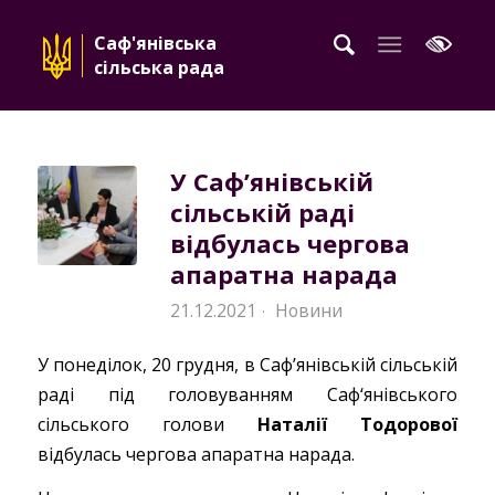
Саф'янівська
сільська рада
У Саф’янівській
сільській раді
відбулась чергова
апаратна нарада
21.12.2021
Новини
·
У понеділок, 20 грудня, в Саф’янівській сільській
раді під головуванням Саф‘янівського
сільського голови
Наталії Тодорової
відбулась чергова апаратна нарада.