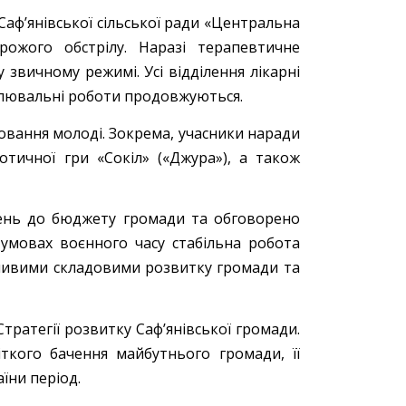
аф’янівської сільської ради «Центральна
рожого обстрілу. Наразі терапевтичне
звичному режимі. Усі відділення лікарні
влювальні роботи продовжуються.
овання молоді. Зокрема, учасники наради
отичної гри «Сокіл» («Джура»), а також
жень до бюджету громади та обговорено
 умовах воєнного часу стабільна робота
ливими складовими розвитку громади та
атегії розвитку Саф’янівської громади.
ткого бачення майбутнього громади, її
аїни період.