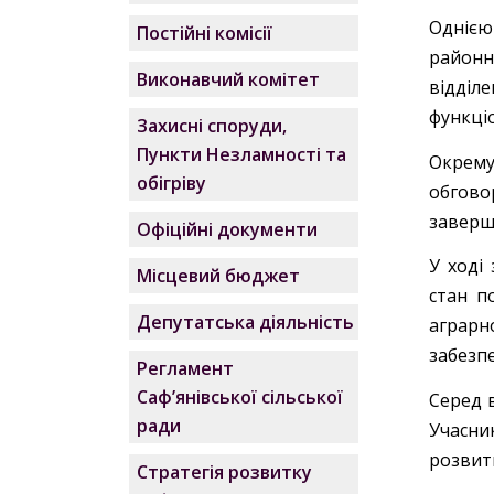
Однією
Постійні комісії
районн
Виконавчий комітет
відділ
функці
Захисні споруди,
Пункти Незламності та
Окрему
обігріву
обгово
заверш
Офіційні документи
У ході
Місцевий бюджет
стан п
Депутатська діяльність
аграрн
забезпе
Регламент
Саф’янівської сільської
Серед 
ради
Учасни
розвитк
Стратегія розвитку