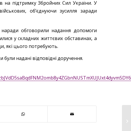
в на підтримку Збройних Сил України. У
ійськових, об’єднуючи зусилля заради
с наради обговорили надання допомоги
лися у складних життєвих обставинах, а
, які цього потребують.
 були надані відповідні доручення.
eaY68zbJVdD5saBqdFNM2omb8y4ZGbnNUSTmXUJUxt4dyvm5DY6