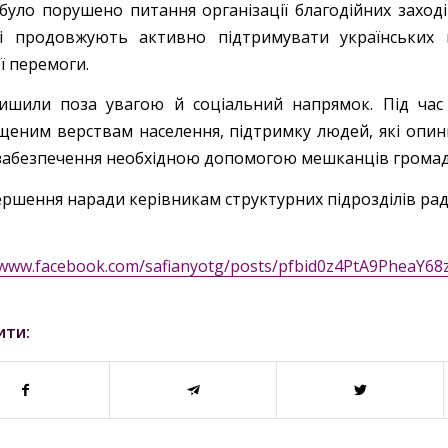
було порушено питання організації благодійних заході
і продовжують активно підтримувати українських в
ї перемоги.
ишили поза увагою й соціальний напрямок. Під ча
щеним верствам населення, підтримку людей, які опини
забезпечення необхідною допомогою мешканців громади
ершення наради керівникам структурних підрозділів ради
//www.facebook.com/safianyotg/posts/pfbid0z4PtA9Ph
ити: