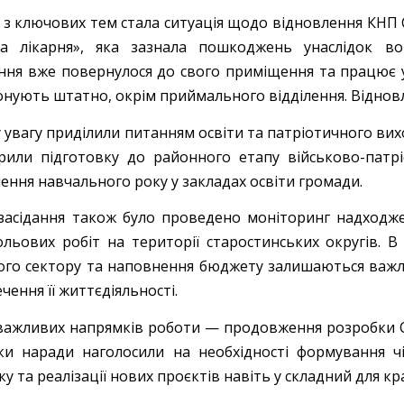
 з ключових тем стала ситуація щодо відновлення КНП С
а лікарня», яка зазнала пошкоджень унаслідок во
ення вже повернулося до свого приміщення та працює у 
онують штатно, окрім приймального відділення. Відно
 увагу приділили питанням освіти та патріотичного вих
рили підготовку до районного етапу військово-патрі
ення навчального року у закладах освіти громади.
 засідання також було проведено моніторинг надход
ольових робіт на території старостинських округів. В
ого сектору та наповнення бюджету залишаються важ
чення її життєдіяльності.
важливих напрямків роботи — продовження розробки Стр
ки наради наголосили на необхідності формування чі
у та реалізації нових проєктів навіть у складний для кр