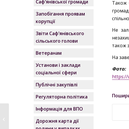
Саф’янівської громади
Також 
громад
Запобігання проявам
спільно
корупції
Не зал
Звіти Саф’янівського
незахи
сільського голови
також 
Ветеранам
На зав
Установи і заклади
Фото:
соціальної сфери
https:
Публічні закупівлі
Пошир
Регуляторна політика
Інформація для ВПО
Протокол №7 від
Дорожня карта дії
11.05.2026
родини у випадках,