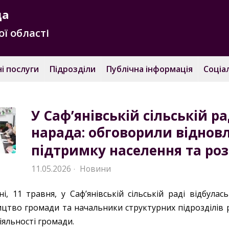
да
ї області
і послуги
Підрозділи
Публічна інформація
Соціа
У Саф’янівській сільській р
нарада: обговорили відновл
підтримку населення та ро
11.05.2026
Новини
·
ні, 11 травня, у Саф’янівській сільській раді відбула
ицтво громади та начальники структурних підрозділів
іяльності громади.