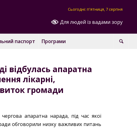
Сьогодні: п'ятниця, 7 серпня
Для людей із вадами зору
льний паспорт
Програми
аді відбулась апаратна
ення лікарні,
звиток громади
сь чергова апаратна нарада, під час якої
 ради обговорили низку важливих питань