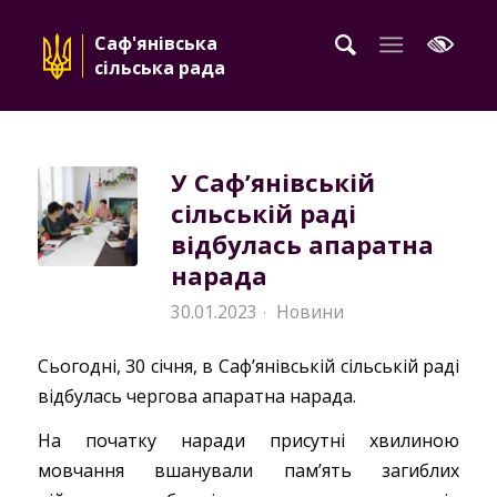
Саф'янівська
сільська рада
У Саф’янівській
сільській раді
відбулась апаратна
нарада
30.01.2023
Новини
·
Сьогодні, 30 січня, в Саф’янівській сільській раді
відбулась чергова апаратна нарада.
На початку наради присутні хвилиною
мовчання вшанували пам’ять загиблих