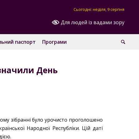
Сьогодні: неділя, 9 серпня
Для людей із вадами зору
льний паспорт
Програми
дзначили День
ному зібранні було урочисто проголошено
країнської Народної Республіки. Цій даті
дією.