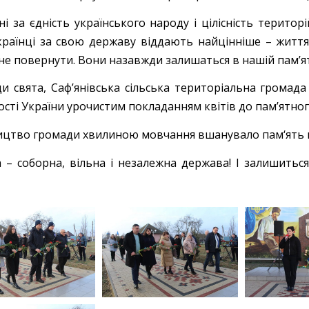
ні за єдність українського народу і цілісність терито
Українці за свою державу віддають найцінніше – життя
 не повернути. Вони назавжди залишаться в нашій пам’ят
ди свята, Саф’янівська сільська територіальна громад
сті України урочистим покладанням квітів до пам’ятного
ицтво громади хвилиною мовчання вшанувало пам‘ять п
а – соборна, вільна і незалежна держава! І залишиться