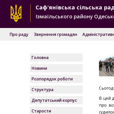
Саф'янівська
сільська ра
Ізмаїльського району
Одесько
Про раду
Звернення громадян
Адміністративн
Головна
Новини
Розпорядок роботи
Сьогодн
Структура
В цей 
Депутатський корпус
про во
Старости
судилос