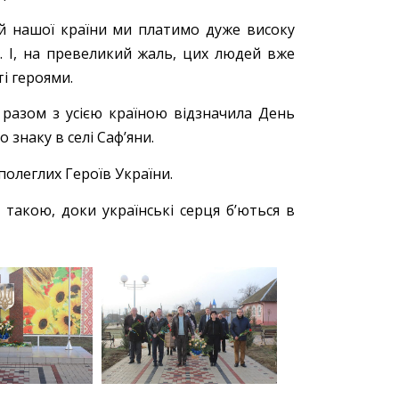
рій нашої країни ми платимо дуже високу
. І, на превеликий жаль, цих людей вже
і героями.
а разом з усією країною відзначила День
 знаку в селі Саф’яни.
олеглих Героїв України.
 такою, доки українські серця б’ються в