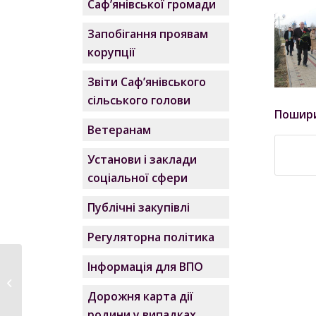
Саф’янівської громади
Запобігання проявам
корупції
Звіти Саф’янівського
сільського голови
Пошир
Ветеранам
Установи і заклади
соціальної сфери
Публічні закупівлі
Регуляторна політика
Інформація для ВПО
Розпорядження
№5/A-2023 про
Дорожня карта дії
скликання двадцять...
родини у випадках,