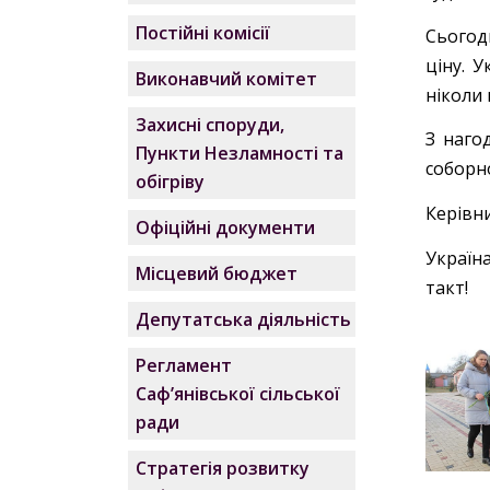
Постійні комісії
Сьогод
ціну. 
Виконавчий комітет
ніколи
Захисні споруди,
З наго
Пункти Незламності та
соборно
обігріву
Керівн
Офіційні документи
Україн
Місцевий бюджет
такт!
Депутатська діяльність
Регламент
Саф’янівської сільської
ради
Стратегія розвитку