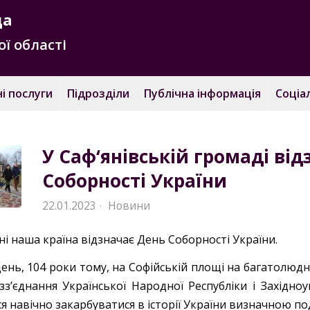
да
ї області
і послуги
Підрозділи
Публічна інформація
Соціа
У Саф‘янівській громаді ві
Соборності України
22.01.2023
Новини
·
і наша країна відзначає День Соборності України.
день, 104 роки тому, на Софійській площі на багатолюд
зз’єднання Української Народної Республіки і Західноу
я навічно закарбуватися в історії України визначною по