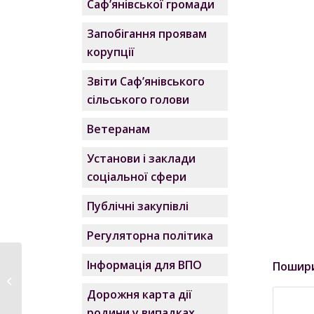
Саф’янівської громади
Запобігання проявам
корупції
Звіти Саф’янівського
сільського голови
Ветеранам
Установи і заклади
соціальної сфери
Публічні закупівлі
Регуляторна політика
Інформація для ВПО
Пошир
Відділ «ЦНАП»
Саф’янівської
Дорожня карта дії
сільської...
родини у випадках,