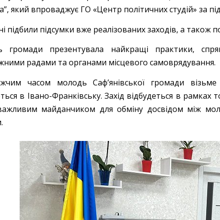
а”, який впроваджує ГО «Центр політичних студій» за п
і підбили підсумки вже реалізованих заходів, а також по
ь громади презентувала найкращі практики, спря
жними радами та органами місцевого самоврядування.
жчим часом молодь Саф’янівської громади візьме 
ться в Івано-Франківську. Захід відбудеться в рамках т
важливим майданчиком для обміну досвідом між моло
.