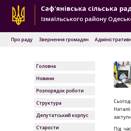
Саф'янівська
сільська ра
Ізмаїльського району
Одесько
Про раду
Звернення громадян
Адміністративн
Головна
Новини
Розпорядок роботи
Сьогодн
Структура
Наталі
Депутатський корпус
заступ
Старости
Під ча