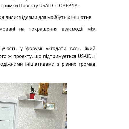
ідтримки Проєкту USAID «ГОВЕРЛА».
ділилися ідеями для майбутніх ініціатив.
мовані на покращення взаємодії між
участь у форумі «Згадати все», який
ого ж проєкту, що підтримується USAID, і
діжними ініціативами з різних громад