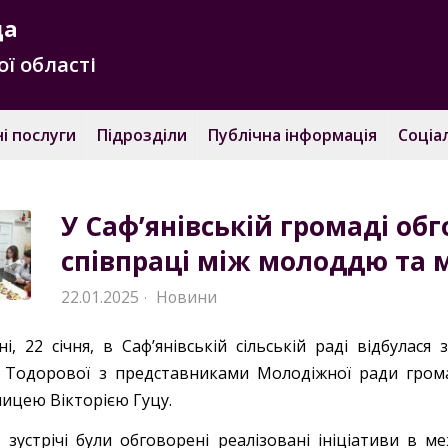
да
ї області
і послуги
Підрозділи
Публічна інформація
Соціа
У Саф’янівській громаді об
співпраці між молоддю та 
22.01.2025
Новини
·
і, 22 січня, в Саф’янівській сільській раді відбулася 
ї Тодорової з представниками Молодіжної ради гром
ницею Вікторією Гуцу.
с зустрічі були обговорені реалізовані ініціативи в 