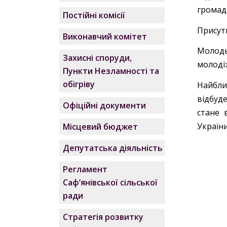
громад
Постійні комісії
Присутн
Виконавчий комітет
Молод
Захисні споруди,
молоді
Пункти Незламності та
обігріву
Найбли
відбуде
Офіційні документи
стане 
України
Місцевий бюджет
Депутатська діяльність
Регламент
Саф’янівської сільської
ради
Стратегія розвитку