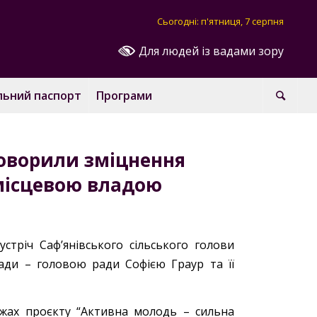
Сьогодні: п'ятниця, 7 серпня
Для людей із вадами зору
льний паспорт
Програми
говорили зміцнення
місцевою владою
зустріч Саф’янівського сільського голови
ади – головою ради Софією Граур та її
межах проєкту “Активна молодь – сильна