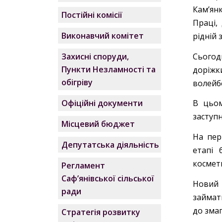
Кам’ян
Постійні комісії
Праці,
Виконавчий комітет
рідній 
Сьогод
Захисні споруди,
Пункти Незламності та
доріжк
обігріву
волейбо
Офіційні документи
В цьом
заступ
Місцевий бюджет
На пер
Депутатська діяльність
етапі 
космет
Регламент
Саф’янівської сільської
Новий 
ради
займат
до змаг
Стратегія розвитку