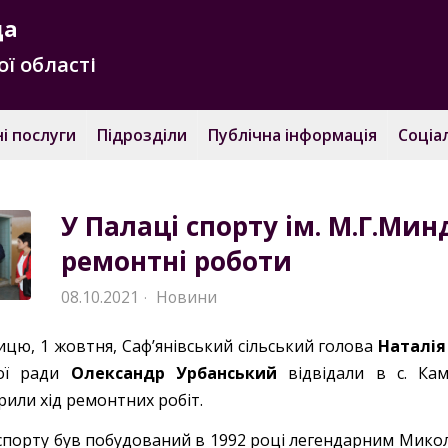
да
ї області
і послуги
Підрозділи
Публічна інформація
Соціа
У Палаці спорту ім. М.Г.Ми
ремонтні роботи
08.10.2021
Новини
·
ицю, 1 жовтня, Саф’янівський сільський голова
Наталія
ної ради
Олександр Урбанський
відвідали в с. Кам
рили хід ремонтних робіт.
спорту був побудований в 1992 році легендарним Мик