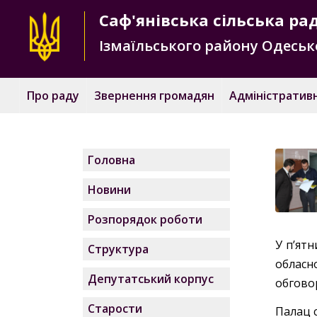
Саф'янівська
сільська ра
Ізмаїльського району
Одесько
Про раду
Звернення громадян
Адміністративн
Головна
Новини
Розпорядок роботи
У п’ятн
Структура
облас
Депутатський корпус
обгово
Старости
Палац 