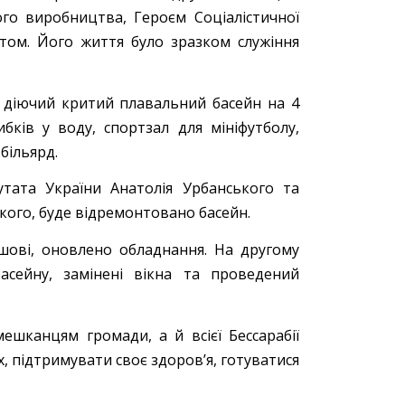
ого виробництва, Героєм Соціалістичної
том. Його життя було зразком служіння
е діючий критий плавальний басейн на 4
ків у воду, спортзал для мініфутболу,
більярд.
тата України Анатолія Урбанського та
кого, буде відремонтовано басейн.
шові, оновлено обладнання. На другому
асейну, замінені вікна та проведений
ешканцям громади, а й всієї Бессарабії
 підтримувати своє здоров’я, готуватися