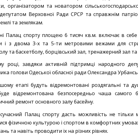
ки, організатором та новатором сільськогосподарськ
 депутатом Верховної Ради СРСР та справжнім патріо
землі та землякам.
ні Палац спорту площею 6 тисяч кв.м. включає в себ
и і з двома 3-х та 5-ти метровими вежами для стриб
лу та баскетболу, борцівський зал, тренажерний зал та 
у році, завдяки активній підтримці народного депу
ника голови Одеської обласної ради Олександра Урбансь
шому етапі будуть відремонтовані роздягальні та ду
буде відремонтована безпосередньо чаша самого б
ичний ремонт основного залу басейну.
сучасний Палац спорту дасть можливість не тільки м
ися фізичною культурою і спортом в комфортних умовах,
ань та навіть проводити їх на різних рівнях.