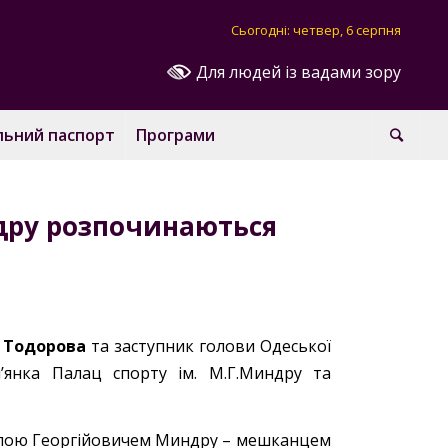
Сьогодні: четвер, 6 серпня
Для людей із вадами зору
льний паспорт
Програми
ндру розпочинаються
 Тодорова
та заступник голови Одеської
’янка Палац спорту ім. М.Г.Миндру та
олою Георгійовичем Миндру – мешканцем