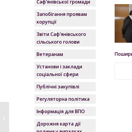
Саф’янівської громади
Запобігання проявам
корупції
Звіти Саф’янівського
сільського голови
Пошир
Ветеранам
Установи і заклади
соціальної сфери
Публічні закупівлі
Регуляторна політика
Інформація для ВПО
У Саф’янівській
сільській раді
Дорожня карта дії
відбулись...
родини у випадках,