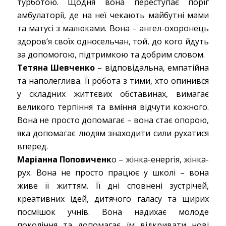
турботою. Щодня вона переступає поріг
амбулаторії, де на неї чекають майбутні мами
та матусі з малюками. Вона – ангел-охоронець
здоров’я своїх односельчан, той, до кого йдуть
за допомогою, підтримкою та добрим словом.
Тетяна Шевченко
– відповідальна, емпатійна
та наполеглива. Її робота з тими, хто опинився
у складних життєвих обставинах, вимагає
великого терпіння та вміння відчути кожного.
Вона не просто допомагає – вона стає опорою,
яка допомагає людям знаходити сили рухатися
вперед.
Маріанна Поповиченк
о – жінка-енергія, жінка-
рух. Вона не просто працює у школі – вона
живе її життям. Її дні сповнені зустрічей,
креативних ідей, дитячого галасу та щирих
посмішок учнів. Вона надихає молоде
покоління та допомагає їм відкривати нові