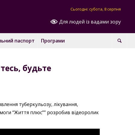
Сьогодні: субота, 8 серпня
Для людей із вадами зору
льний паспорт
Програми
тесь, будьте
влення туберкульозу, лікування,
омоги “Життя плюс”” розробив відеоролик