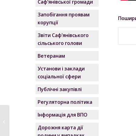
Саф’янівської громади
Запобігання проявам
Пошир
корупції
Звіти Саф’янівського
сільського голови
Ветеранам
Установи і заклади
соціальної сфери
Публічні закупівлі
Регуляторна політика
Інформація для ВПО
Аналіз доходів на
01.07.2021р.
Дорожня карта дії
родини у випадках,