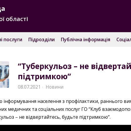
да
ї області
і послуги
Підрозділи
Публічна інформація
Соціа
“Туберкульоз – не відвертай
підтримкою”
08.07.2021
Новини
·
ю інформування населення з профілактики, раннього вия
них медичних та соціальних послуг ГО “Клуб взаємодоп
ульоз – не відвертайтесь, будьте підтримкою”.