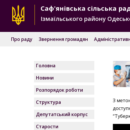
Саф'янівська
сільська ра
Ізмаїльського району
Одесько
Про раду
Звернення громадян
Адміністративн
Головна
Новини
Розпорядок роботи
З мето
Структура
доступ
Депутатський корпус
“Туберк
Старости