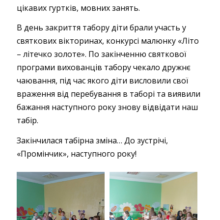
цікавих гуртків, мовних занять.
В день закриття табору діти брали участь у
святкових вікторинах, конкурсі малюнку «Літо
– літечко золоте». По закінченню святкової
програми вихованців табору чекало дружнє
чаювання, під час якого діти висловили свої
враження від перебування в таборі та виявили
бажання наступного року знову відвідати наш
табір.
Закінчилася табірна зміна… До зустрічі,
«Промінчик», наступного року!