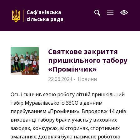
Саф'янівська
сільська рада
Святкове закриття
пришкільного табору
«Промінчик»
22.06.2021
Новини
·
Ось і скінчив свою роботу літній пришкільний
табір Муравлівського ЗЗСО з денним
перебуванням «Промінчик». Впродовж 14 днів
вихованці табору брали участь у виховних
заходах, конкурсах, вікторинах, спортивних
змаганнях. Дозвілля було насичене роботою