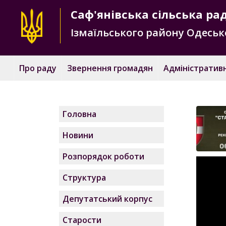
Саф'янівська
сільська ра
Ізмаїльського району
Одесько
Про раду
Звернення громадян
Адміністративн
Головна
Новини
Розпорядок роботи
Структура
Депутатський корпус
Старости