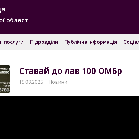
да
ї області
і послуги
Підрозділи
Публічна інформація
Соціа
Ставай до лав 100 ОМБр
15.08.2025
Новини
·