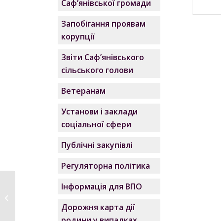
Саф’янівської громади
Запобігання проявам
корупції
Звіти Саф’янівського
сільського голови
Ветеранам
Установи і заклади
соціальної сфери
Публічні закупівлі
Регуляторна політика
Інформація для ВПО
Паспорт бюджетної
програми КПК4081 від
Дорожня карта дії
15.08....
родини у випадках,