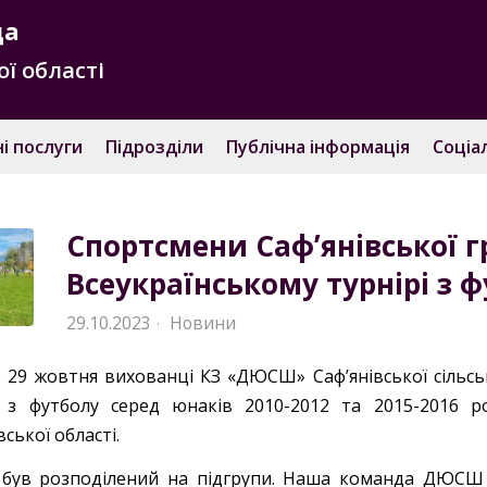
да
ї області
і послуги
Підрозділи
Публічна інформація
Соціа
Спортсмени Сафʼянівської г
Всеукраїнському турнірі з 
29.10.2023
Новини
·
о 29 жовтня вихованці КЗ «ДЮСШ» Саф’янівської сільсь
і з футболу серед юнаків 2010-2012 та 2015-2016 р
ської області.
 був розподілений на підгрупи. Наша команда ДЮСШ 