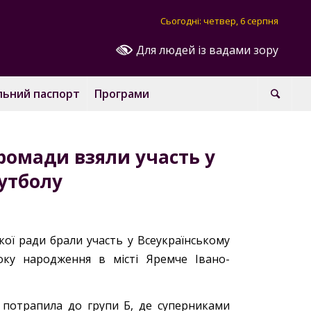
Сьогодні: четвер, 6 серпня
Для людей із вадами зору
льний паспорт
Програми
ромади взяли участь у
футболу
кої ради брали участь у Всеукраїнському
оку народження в місті Яремче Івано-
потрапила до групи Б, де суперниками