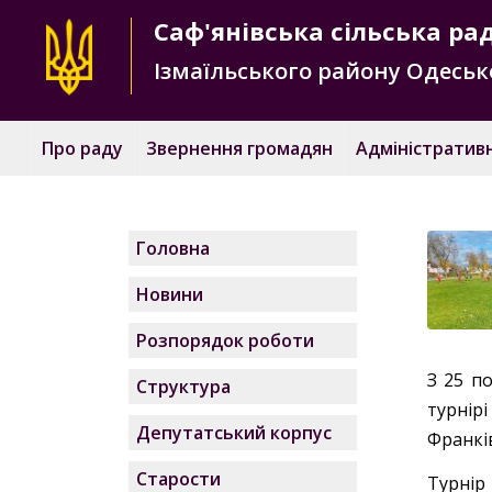
Саф'янівська
сільська ра
Ізмаїльського району
Одесько
Про раду
Звернення громадян
Адміністративн
Головна
Новини
Розпорядок роботи
З 25 п
Структура
турнір
Депутатський корпус
Франків
Старости
Турнір