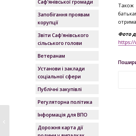
Саф’янівської громади
Також 
батька
Запобігання проявам
отрима
корупції
Фото д
Звіти Саф’янівського
https:/
сільського голови
Ветеранам
Пошир
Установи і заклади
соціальної сфери
Публічні закупівлі
Регуляторна політика
Інформація для ВПО
Школярі Озерного
активно долучились
Дорожня карта дії
до благодійного...
родини у випадках,