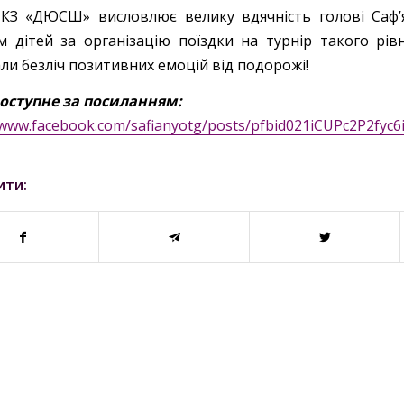
КЗ «ДЮСШ» висловлює велику вдячність голові Саф’я
м дітей за організацію поїздки на турнір такого рів
ли безліч позитивних емоцій від подорожі!
оступне за посиланням:
/www.facebook.com/safianyotg/posts/pfbid021iCUPc2P2fy
ити: