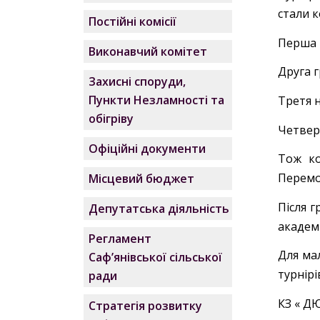
стали к
Постійні комісії
Перша 
Виконавчий комітет
Друга г
Захисні споруди,
Пункти Незламності та
Третя н
обігріву
Четвер
Офіційні документи
Тож ко
Перемо
Місцевий бюджет
Після г
Депутатська діяльність
академ
Регламент
Для ма
Саф’янівської сільської
турнірі
ради
КЗ « Д
Стратегія розвитку