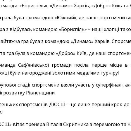
оманди: «Бориспіль», «Динамо» Харків, «Добро» Київ та
грала була з командою «Южний», де наші спортсмени виг
ра з відбулась командою «Бориспіль» – наші хлопці так
айтяжча гра була з командою «Динамо» Харків. Спорсмен
та гра була з командою «Добро» Київ, де наші спортсме
манда Сафʼянівської громади посіла перше місце в гр
жці були нагороджені золотими медалями турніру!
рупової стадії спортсмени взяли участь у суперфіналі, 
ії розвитку Рівненщини.
леньких спортсменів ДЮСШ – це лише перший крок до 
в!
ЮСШ» вітає тренера Віталія Скрипника з перемогою та н