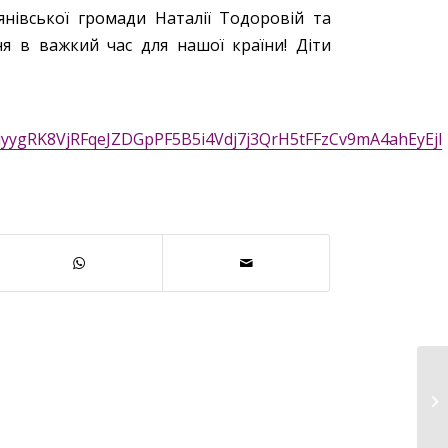
нівської громади Наталії Тодоровій та
ня в важкий час для нашої країни! Діти
c6iyygRK8VjRFqeJZDGpPF5B5i4Vdj7j3QrH5tFFzCv9mA4ahEyEjl