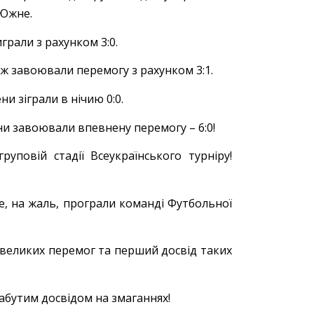
 Южне.
рали з рахунком 3:0.
ож завоювали перемогу з рахунком 3:1.
и зіграли в нічию 0:0.
ни завоювали впевнену перемогу – 6:0!
уповій стадії Всеукраїнського турніру!
але, на жаль, програли команді Футбольної
великих перемог та перший досвід таких
абутим досвідом на змаганнях!