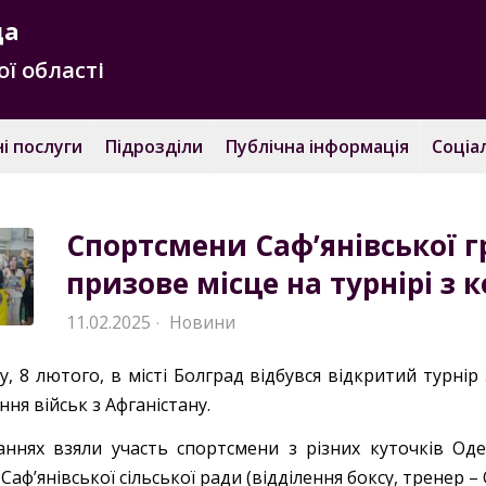
да
ї області
і послуги
Підрозділи
Публічна інформація
Соціа
Спортсмени Саф’янівської 
призове місце на турнірі з 
11.02.2025
Новини
·
ту, 8 лютого, в місті Болград відбувся відкритий турн
ня військ з Афганістану.
аннях взяли участь спортсмени з різних куточків Од
ф’янівської сільської ради (відділення боксу, тренер – О