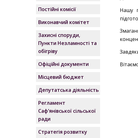
Постійні комісії
Нашу г
підгото
Виконавчий комітет
Змаган
Захисні споруди,
концент
Пункти Незламності та
обігріву
Завдяк
Офіційні документи
Вітаєм
Місцевий бюджет
Депутатська діяльність
Регламент
Саф’янівської сільської
ради
Стратегія розвитку