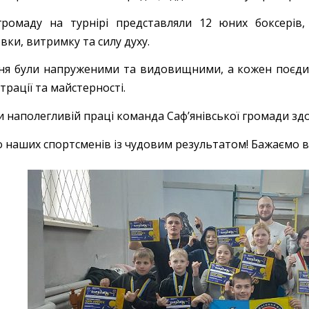
ромаду на турнірі представляли 12 юних боксерів,
вки, витримку та силу духу.
ня були напруженими та видовищними, а кожен поєдин
рації та майстерності.
и наполегливій праці команда Саф’янівської громади зд
о наших спортсменів із чудовим результатом! Бажаємо в