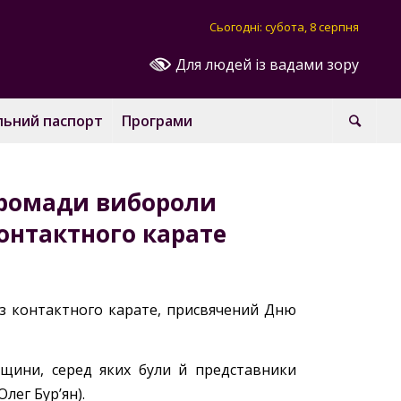
Сьогодні: субота, 8 серпня
Для людей із вадами зору
льний паспорт
Програми
громади вибороли
контактного карате
ір з контактного карате, присвячений Дню
ещини, серед яких були й представники
лег Бур’ян).