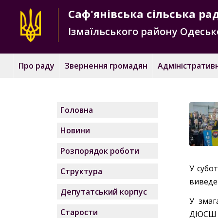
Саф'янівська
сільська ра
Ізмаїльського району
Одесько
Про раду
Звернення громадян
Адміністративн
Головна
Новини
Розпорядок роботи
У субо
Структура
виведен
Депутатський корпус
У змаг
Старости
ДЮСШ Са