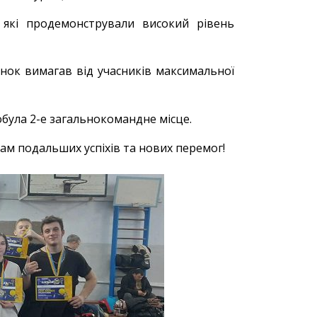
 які продемонстрували високий рівень
ок вимагав від учасників максимальної
обула 2-е загальнокомандне місце.
ам подальших успіхів та нових перемог!