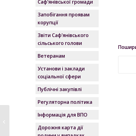
Саф’янівської громади
Запобігання проявам
корупції
Звіти Саф’янівського
сільського голови
Пошир
Ветеранам
Установи і заклади
соціальної сфери
Публічні закупівлі
Регуляторна політика
Інформація для ВПО
Річна фінансова
консолідована
Дорожня карта дії
звітність...
родини у випадках,