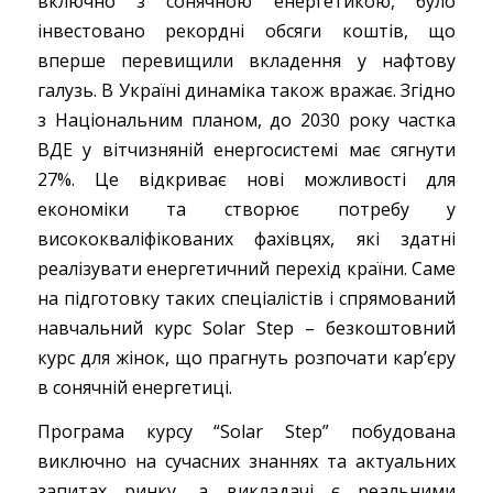
включно з сонячною енергетикою, було
інвестовано рекордні обсяги коштів, що
вперше перевищили вкладення у нафтову
галузь. В Україні динаміка також вражає. Згідно
з Національним планом, до 2030 року частка
ВДЕ у вітчизняній енергосистемі має сягнути
27%. Це відкриває нові можливості для
економіки та створює потребу у
висококваліфікованих фахівцях, які здатні
реалізувати енергетичний перехід країни. Саме
на підготовку таких спеціалістів і спрямований
навчальний курс Solar Step – безкоштовний
курс для жінок, що прагнуть розпочати кар’єру
в сонячній енергетиці.
Програма курсу “Solar Step” побудована
виключно на сучасних знаннях та актуальних
запитах ринку, а викладачі є реальними