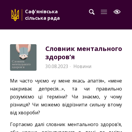
Саф'янівська
сільська рада
Словник ментального
здоров’я
30.08.2023
Новини
·
Ми часто чуємо «у мене якась апатія», «мене
накриває депресія…», та чи правильно
розуміємо ці терміни? Чи знаємо, у чому
різниця? Чи можемо відрізнити сильну втому
від хвороби?
Гортаємо далі словник ментального здоров’я,