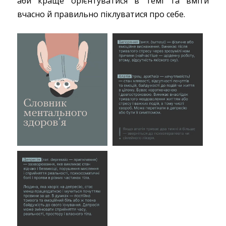
аби краще орієнтуватися в темі та вміти
вчасно й правильно піклуватися про себе.