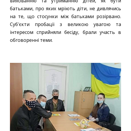
вихованню та утриманню дітей, як бути
батьками, про яких мріють діти, не дивлячись
на те, що стосунки між батьками розірвано.
Суб′єкти пробації з великою увагою та
інтересом сприйняли бесіду, брали участь в
обговоренні теми.