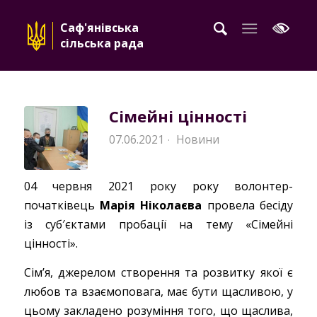
Саф'янівська
сільська рада
Сімейні цінності
07.06.2021
Новини
·
04 червня 2021 року року волонтер-
початківець
Марія Ніколаєва
провела бесіду
із суб′єктами пробації на тему «Сімейні
цінності».
Сім’я, джерелом створення та розвитку якої є
любов та взаємоповага, має бути щасливою, у
цьому закладено розуміння того, що щаслива,