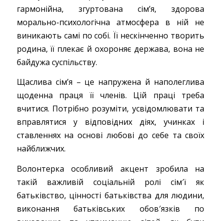
гармонійна, згуртована сім’я, здорова
морально-психологічна атмосфера в ній не
виникають самі по собі. Її нескінченно творить
родина, її плекає й охороняє держава, вона не
байдужа суспільству.
Щаслива сім’я – це напружена й наполеглива
щоденна праця її членів. Цій праці треба
вчитися. Потрібно розуміти, усвідомлювати та
вправлятися у відповідних діях, учинках і
ставленнях на основі любові до себе та своїх
найближчих.
Волонтерка особливий акцент зробила на
такій важливій соціальній ролі сім′ї як
батьківство, цінності батьківства для людини,
виконання батьківських обов′язків по