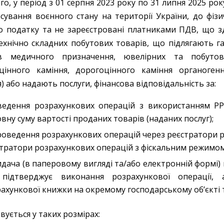
го, у період з 01 серпня 2023 року по 31 липня 2025 ро
асування воєнного стану на території України, до фізи
о податку та не зареєстровані платниками ПДВ, що з
технічно складних побутових товарів, що підлягають га
ів медичного призначення, ювелірних та побутов
цінного каміння, дорогоцінного каміння органоген
) або надають послуги, фінансова відповідальність за:
ведення розрахункових операцій з використанням Р
вну суму вартості проданих товарів (наданих послуг);
оведення розрахункових операцій через реєстратори р
тратори розрахункових операцій з фіскальним режимом
дача (в паперовому вигляді та/або електронній формі)
підтверджує виконання розрахункової операції, 
ахункової книжки на окремому господарському об’єкті 
вується у таких розмірах: