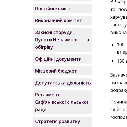
ВР «Пр
Постійні комісії
та пос
харчува
Виконавчий комітет
застос
виконан
Захисні споруди,
Пункти Незламності та
100 
обігріву
впе
Офіційні документи
150 
Місцевий бюджет
Зазначе
визнач
Депутатська діяльність
розрах
Регламент
Почина
Саф’янівської сільської
здійсн
ради
господа
Стратегія розвитку