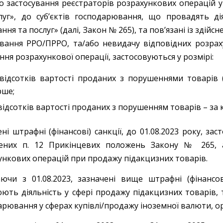
о застосування реєстраторів розрахункових операцій у 
луг», до суб’єктів господарювання, що провадять дія
ння та послуг» (далі, Закон № 265), та пов’язані із здійс
ування РРО/ПРРО, та/або невидачу відповідних розра
ня розрахункової операції, застосовуються у розмірі:
відсотків вартості проданих з порушеннями товарів (
рше;
відсотків вартості проданих з порушенням товарів – за
ні штрафні (фінансові) санкції, до 01.08.2023 року, з
ених п. 12 Прикінцевих положень Закону № 265, а
ункових операцій при продажу підакцизних товарів.
ючи з 01.08.2023, зазначені вище штрафні (фінансові
юють діяльність у сфері продажу підакцизних товарів, 
рювання у сферах купівлі/продажу іноземної валюти, орг