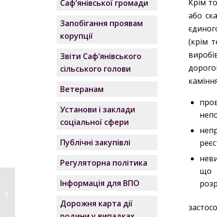
Крім то
Саф’янівської громади
або ск
Запобігання проявам
єдиног
корупції
(крім 
вироб
Звіти Саф’янівського
дорого
сільського голови
каміння
Ветеранам
про
Установи і заклади
непо
соціальної сфери
непр
Публічні закупівлі
реєс
неви
Регуляторна політика
що 
Інформація для ВПО
розр
Саф’янівська громада
взяла участь в
Дорожня карта дії
обласних...
застосо
родини у випадках,