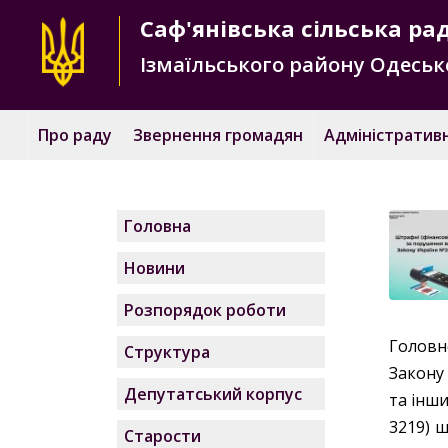
Саф'янівська
сільська ра
Ізмаїльського району
Одесько
Про раду
Звернення громадян
Адміністративн
Головна
Новини
Розпорядок роботи
Головне
Структура
Закону
Депутатський корпус
та інши
3219) ш
Старости