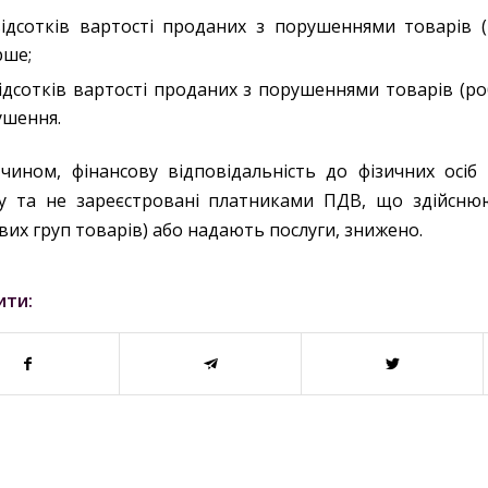
ідсотків вартості проданих з порушеннями товарів (
рше;
ідсотків вартості проданих з порушеннями товарів (роб
ушення.
чином, фінансову відповідальність до фізичних осіб
у та не зареєстровані платниками ПДВ, що здійснюю
вих груп товарів) або надають послуги, знижено.
ити: