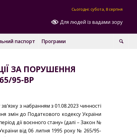
Сьогодні: субота, 8 серпня
Для людей із вадами зору
льний паспорт
Програми
ЦІЇ ЗА ПОРУШЕННЯ
5/95-ВР
зв’язку з набранням з 01.08.2023 чинності
ння змін до Податкового кодексу України
ріод дії воєнного стану» (далі – Закон №
України від 06 липня 1995 року № 265/95-