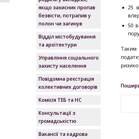
25 в
якщо захисник пропав
впе
безвісти, потрапив у
полон чи загинув
50 в
пор
Відділ містобудування
та архітектури
Таким 
податк
Управління соціального
ризико
захисту населення
Повідомна реєстрація
Пошир
колективних договорів
Комісія ТЕБ та НС
Консультації з
громадськістю
Вакансії та кадрова