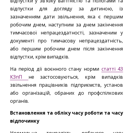
відпустки у зв’язку вагітністю та пологами та
відпустки для догляду за дитиною, із
зазначенням дати звільнення, яка є першим
робочим днем, наступним за днем закінчення
тимчасової непрацездатності, зазначеним у
документі про тимчасову непрацездатність,
або першим робочим днем після закінчення
відпустки, крім випадків.
На період дії воєнного стану норми
статті 43
КЗпП
не застосовуються, крім випадків
звільнення працівників підприємств, установ
або організацій, обраних до профспілкових
органів.
Встановлення та обліку часу роботи та часу
відпочинку
Нормальна тривалість робочого часу