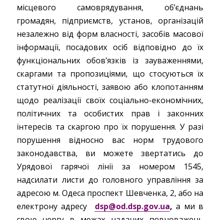
місцевого самоврядування, об’єднань
громадян, підприємств, установ, організацій
незалежно від форм власності, засобів масової
інформації, посадових осіб відповідно до їх
функціональних обов’язків із зауваженнями,
скаргами та пропозиціями, що стосуються їх
статутної діяльності, заявою або клопотанням
щодо реалізації своїх соціально-економічних,
політичних та особистих прав і законних
інтересів та скаргою про їх порушення. У разі
порушення відносно вас норм трудового
законодавства, ви можете звертатись до
Урядової гарячої лінії за номером 1545,
надсилати листи до головного управління за
адресою м. Одеса проспект Шевченка, 2, або на
електрону адресу
dsp@od.dsp.gov.ua
,
а ми в
свою чергу в межах наданих повноважень