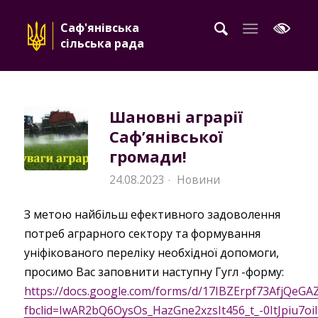
Саф'янівська
сільська рада
Шановні аграрії
Сафʼянівської
громади!
24.08.2023
Новини
·
З метою найбільш ефективного задоволення
потреб аграрного сектору та формування
уніфікованого переліку необхідної допомоги,
просимо Вас заповнити наступну Гугл -форму:
https://docs.google.com/forms/d/17IBZErpf73AfjQeG
fbclid=IwAR2bQ6OysOs_HazGne2xzsIt456_t_-0ItJpiu7o