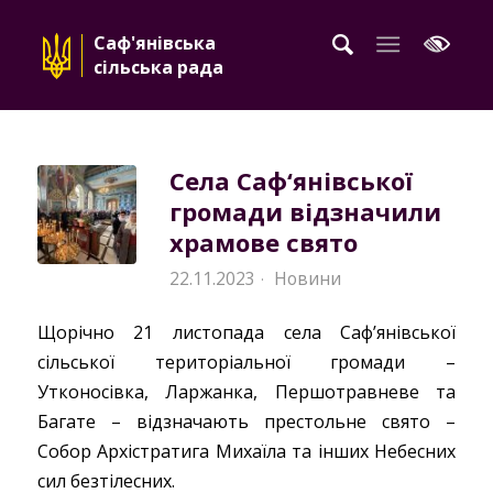
Саф'янівська
сільська рада
Села Саф‘янівської
громади відзначили
храмове свято
22.11.2023
Новини
·
Щорічно 21 листопада села Саф’янівської
сільської територіальної громади –
Утконосівка, Ларжанка, Першотравневе та
Багате – відзначають престольне свято –
Собор Архістратига Михаїла та інших Небесних
сил безтілесних.