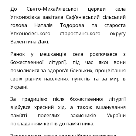
До Свято-Михайлівської церкви села
Утконосівка завітала Саф’янівський сільський
голова Наталія Тодорова та староста
Утконосівського старостинського округу
Валентина Дакі.
Ранок у мешканців села розпочався з
божественної літургії, під час якої вони
помолилися за здоров‘я близьких, процвітання
своїх рідних населених пунктів та за мир в
Україні.
За традицією після божественної літургії
відбувся хресний хід, а також вшанування
пам’яті полеглих захисників України
покладанням квітів до пам’ятника.
Завершилось свято традиційною трапезою.