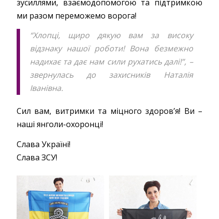
зусиллями, взаємодопомогою та підтримкою
ми разом переможемо ворога!
“Хлопці, щиро дякую вам за високу
відзнаку нашої роботи! Вона безмежно
надихає та дає нам сили рухатись далі!”, –
звернулась до захисників Наталія
Іванівна.
Сил вам, витримки та міцного здоров’я! Ви –
наші янголи-охоронці!
Слава Україні!
Слава ЗСУ!