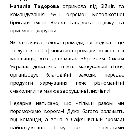
Наталія Тодорова
отримала від бійців та
командування 59-ї окремої мотопіхотної
бригади імені Якова Гандзюка подяку та
приємні подарунки.
Як зазначила голова громади, ця подяка – це
заслуга всієї Саф’янівської громади, кожного її
мешканця, хто допомагає Збройним Силам
України: донатить, плете маскувальні сітки,
організовує благодійні заходи, передає
продукти харчування, пече різноманітні
смаколики та малює зворушливі листівки!
Недарма написано, що «тільки разом ми
переможемо ворога»! Дуже багато залежить
від команди, а вона в Саф’янівській громаді
найпотужніша! Тому так – спільними