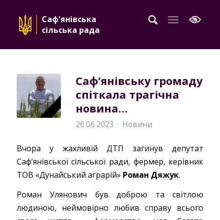
Саф'янівська
сільська рада
Сафʼянівську громаду
спіткала трагічна
новина…
26.06.2023
Новини
·
Вчора у жахливій ДТП загинув депутат
Сафʼянівської сільської ради, фермер, керівник
ТОВ «Дунайський аграрій»
Роман Дяжук
.
Роман Улянович був доброю та світлою
людиною, неймовірно любив справу всього