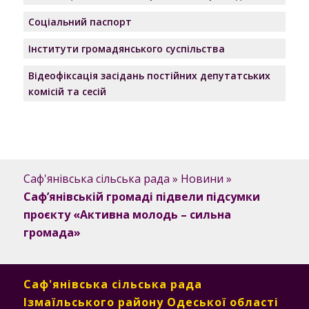
Соціальний паспорт
Інститути громадянського суспільства
Відеофіксація засідань постійних депутатських
комісій та сесій
Саф'янівська сільська рада
»
Новини
»
Саф’янівській громаді підвели підсумки
проєкту «Активна молодь – сильна
громада»
Саф'янівська сільська рада
Ізмаїльського району Одеської області