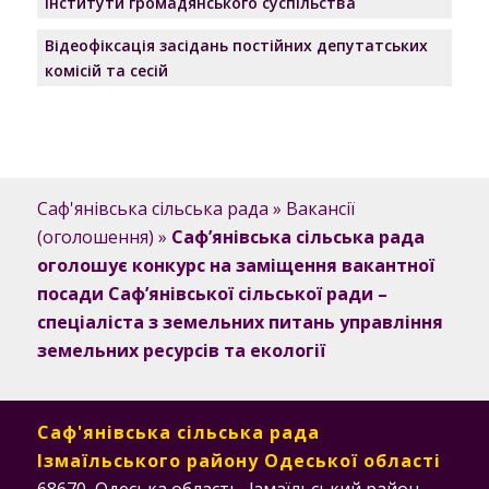
Інститути громадянського суспільства
Відеофіксація засідань постійних депутатських
комісій та сесій
Саф'янівська сільська рада
»
Вакансії
(оголошення)
»
Саф’янівська сільська рада
оголошує конкурс на заміщення вакантної
посади Саф’янівської сільської ради –
спеціаліста з земельних питань управління
земельних ресурсів та екології
Саф'янівська сільська рада
Ізмаїльського району Одеської області