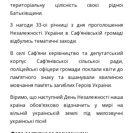
територіальну цілісність своєї рідної
Батьківщини.
З нагоди 33-ої річниці з дня проголошення
Незалежності України в Саф‘янівській громаді
відбулись тематичні заходи.
В селі Сафʼяни керівництво та депутатський
корпус Сафʼянівської сільської ради,
поліцейські офіцери громади поклали квіти до
пам‘ятного знаку та вшанували хвилиною
мовчання пам’ять загиблих Героїв України.
Віримо, що наступний День Незалежності наша
країна обовʼязково відзначить у мирі на
вільній українській землі під милозвучні
українські пісні!