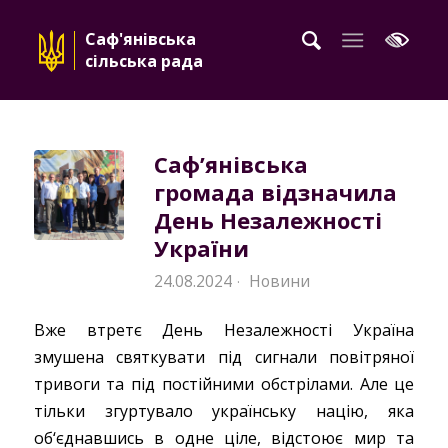
Саф'янівська
сільська рада
Сафʼянівська
громада відзначила
День Незалежності
України
24.08.2024
Новини
·
Вже втретє День Незалежності Україна
змушена святкувати під сигнали повітряної
тривоги та під постійними обстрілами. Але це
тільки згуртувало українську націю, яка
об‘єднавшись в одне ціле, відстоює мир та