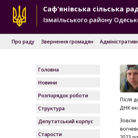
Саф'янівська
сільська ра
Ізмаїльського району
Одесько
Про раду
Звернення громадян
Адміністративн
Головна
Новини
Розпорядок роботи
Після 
ДНК ек
Структура
Зовсім
Депутатський корпус
вогнев
Старости
2023 ро