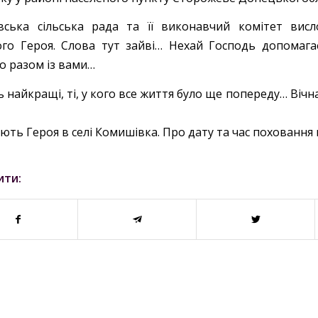
івська сільська рада та її виконавчий комітет вис
ого Героя. Слова тут зайві… Нехай Господь допомаг
о разом із вами…
 найкращі, ті, у кого все життя було ще попереду… Вічна
ють Героя в селі Комишівка. Про дату та час похованн
ити: