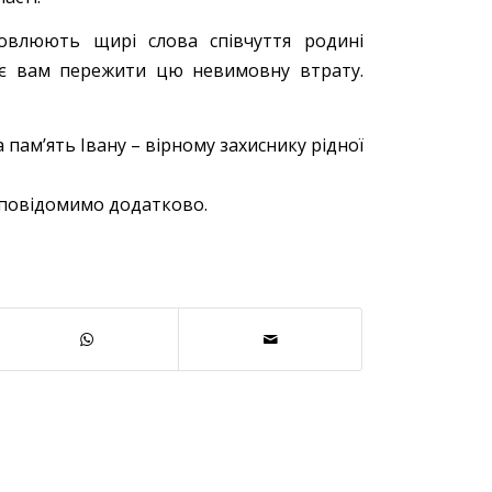
ловлюють щирі слова співчуття родині
ає вам пережити цю невимовну втрату.
 памʼять Івану – вірному захиснику рідної
я повідомимо додатково.