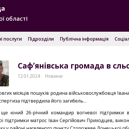
да
ї області
і послуги
Підрозділи
Публічна інформація
Соціа
Сафʼянівська громада в сль
12.01.2024
Новини
·
довгих місяців пошуків родина військовослужбовця Іван
спертиза підтвердила його загибель…
 ще юний 26-річний командир вогневої підтримки в
ої підтримки матрос Іван Сергійович Приходцев, викон
ку у районі населеного пункту Сторожеве Донецької обл