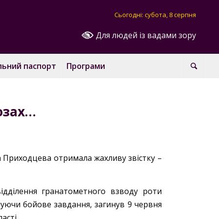
Сьогодні: субота, 8 серпня
Для людей із вадами зору
льний паспорт
Програми
озах…
а Приходцева отримала жахливу звістку –
ідділення гранатометного взводу роти
уючи бойове завдання, загинув 9 червня
асті.