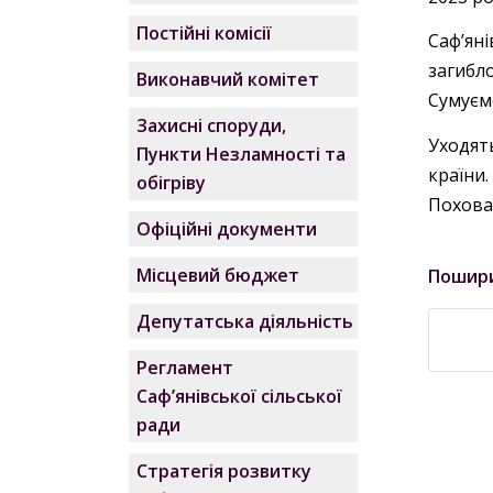
Постійні комісії
Сафʼян
загибл
Виконавчий комітет
Сумуєм
Захисні споруди,
Уходять
Пункти Незламності та
країни.
обігріву
Похова
Офіційні документи
Місцевий бюджет
Пошир
Депутатська діяльність
Регламент
Саф’янівської сільської
ради
Стратегія розвитку