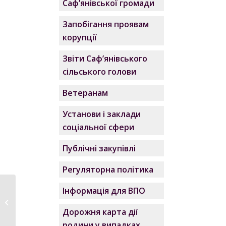
Саф’янівської громади
Запобігання проявам
корупції
Звіти Саф’янівського
сільського голови
Ветеранам
Установи і заклади
соціальної сфери
Публічні закупівлі
Регуляторна політика
Інформація для ВПО
Рішення
позачергового
Дорожня карта дії
першого засідання...
родини у випадках,