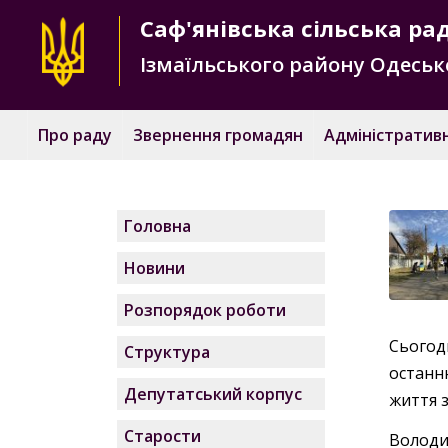
Саф'янівська
сільська ра
Ізмаїльського району
Одесько
Про раду
Звернення громадян
Адміністративн
Головна
Новини
Розпорядок роботи
Сьогод
Структура
останн
Депутатський корпус
життя з
Старости
Володи