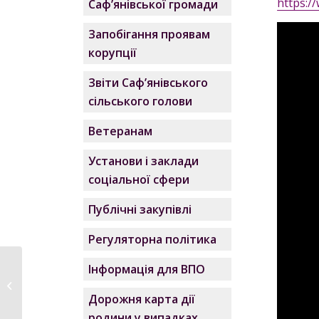
https:
Саф’янівської громади
Запобігання проявам
корупції
Звіти Саф’янівського
сільського голови
Ветеранам
Установи і заклади
соціальної сфери
Публічні закупівлі
Регуляторна політика
Інформація для ВПО
В Саф’янівській
сільській раді
Дорожня карта дії
відбулось...
родини у випадках,