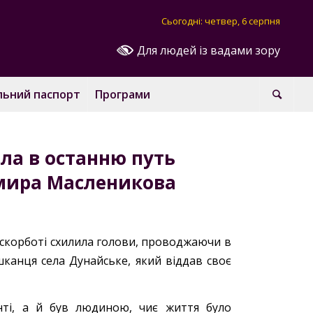
Сьогодні: четвер, 6 серпня
Для людей із вадами зору
льний паспорт
Програми
ла в останню путь
мира Масленикова
в скорботі схилила голови, проводжаючи в
канця села Дунайське, який віддав своє
ті, а й був людиною, чиє життя було