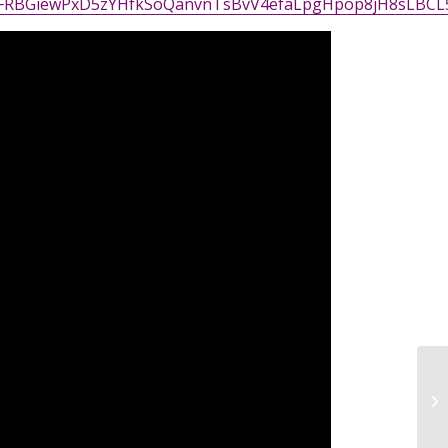
QxcFRBGiewPxD5zYHfkSoQanvnTsBvV4efaLpgHpop8jH8sLBCL