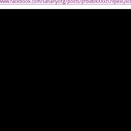
//www.facebook.com/safianyotg/posts/pfbid0kXXxzU9pex