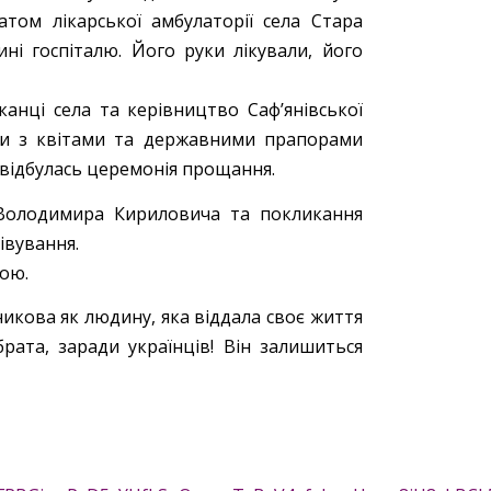
том лікарської амбулаторії села Стара
ні госпіталю. Його руки лікували, його
шканці села та керівництво Саф’янівської
ди з квітами та державними прапорами
е відбулась церемонія прощання.
 Володимира Кириловича та покликання
івування.
рою.
кова як людину, яка віддала своє життя
рата, заради українців! Він залишиться