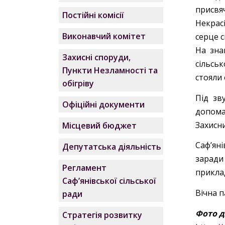
присвя
Постійні комісії
Некрас
Виконавчий комітет
серце с
На зна
Захисні споруди,
сільсь
Пункти Незламності та
стояли 
обігріву
Під зв
Офіційні документи
допомаг
Захисн
Місцевий бюджет
Саф’ян
Депутатська діяльність
заради
Регламент
приклад
Саф’янівської сільської
Вічна п
ради
Фото д
Стратегія розвитку