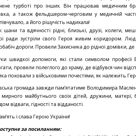
чене турботі про інших. Він працював медичним бра
івка, а також фельдшером-черговим у медичній части
півчувало, а його рішучість надихала!
к шани та вдячності рідні, близькі, друзі, колеги, ме
кої ради зустріли свого Героя живим коридором. Лю
обабіч дороги. Провели Захисника до рідної домівки, д
уки швидкої допомоги, які стали символом професії
ати, провели полеглого до храму, де відбувся чин відсп
ика поховали з військовими почестями, як належить Ге
івська громада завжди пам’ятатиме Володимира Маслени
 мирного майбутнього своїх дітей, дружини, матері, б
ом відваги, гідності та відданості.
ам’ять і слава Герою України!
оступне за посиланням: