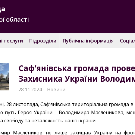
да
ї області
і послуги
Підрозділи
Публічна інформація
Соціа
Саф’янівська громада прове
Захисника України Володи
28.11.2024
Новини
·
ні, 28 листопада, Саф’янівська територіальна громада 
ю путь Героя України – Володимира Масленикова, меш
а свободу та незалежність нашої країни.
мир Маслеников не лише захищав Україну на фрон