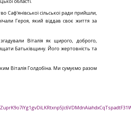
ької області.
во Сафʼянівської сільської ради прийшли,
чали Героя, який віддав своє життя за
гадували Віталія як щирого, доброго,
хищати Батьківщину. Його жертовність та
ьким Віталія Голдобіна. Ми сумуємо разом
YA5ZuprK9o7iYg1gvDiLKRtxnp5Jc6VDMdnAiahdxCqTspadtF31