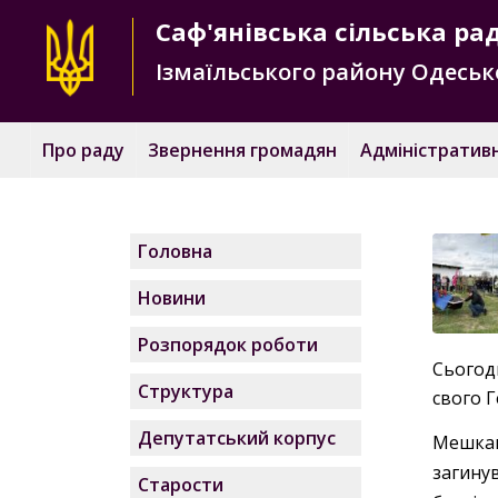
Саф'янівська
сільська ра
Ізмаїльського району
Одесько
Про раду
Звернення громадян
Адміністративн
Головна
Новини
Розпорядок роботи
Сьогод
Структура
свого 
Депутатський корпус
Мешкан
загину
Старости