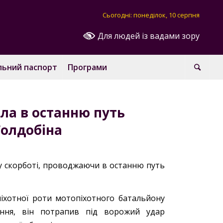
Сьогодні: понеділок, 10 серпня
Для людей із вадами зору
льний паспорт
Програми
ла в останню путь
Голдобіна
 у скорботі, проводжаючи в останню путь
піхотної роти мотопіхотного батальйону
ння, він потрапив під ворожий удар