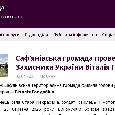
да
ї області
і послуги
Підрозділи
Публічна інформація
Соціа
Саф’янівська громада прове
Захисника України Віталія 
02.04.2025
Новини
·
ні Саф’янівська територіальна громада схилила голови
Героя —
Віталія Голдобіна
.
ець села Стара Некрасівка, солдат, стрілець 1 мото
в 23 березня 2025 року. Виконуючи бойове завда