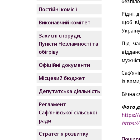
безпіл
Постійні комісії
Рідні, 
щоб ві
Виконавчий комітет
Україну
Захисні споруди,
Під ча
Пункти Незламності та
віддан
обігріву
мужніст
Офіційні документи
Саф’ян
Місцевий бюджет
із вами
Депутатська діяльність
Вічна с
Регламент
Фото д
Саф’янівської сільської
https:
ради
https:
Стратегія розвитку
Пошир