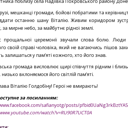
отника поблизу села Надіївка Покровського району Донец
друзі, мешканці громади, бойові побратими та керівницт
ддати останню шану Віталію. Живим коридором зустрі
, за мирне небо, за майбутнє рідної землі.
с прощальної церемонії звучали слова болю. Люди з
ого своїй справі чоловіка, який не вагаючись пішов за
ь залишаться у пам’яті кожного, хто його знав.
івська громада висловлює щирі співчуття рідним і близ
, низько вклоняємося його світлій пам’яті.
лава Віталію Голдобіну! Герої не вмирають!
оступне за посиланням:
//www.facebook.com/safianyotg/posts/pfbid0UaNg3rkBzt
//www.youtube.com/watch?v=RU90R7UCT0A
ити: