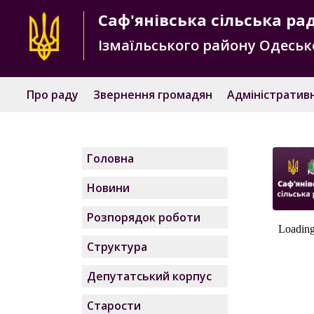
Саф'янівська
сільська ра
Ізмаїльського району
Одесько
Про раду
Звернення громадян
Адміністративн
Головна
Новини
Розпорядок роботи
Структура
Депутатський корпус
Старости