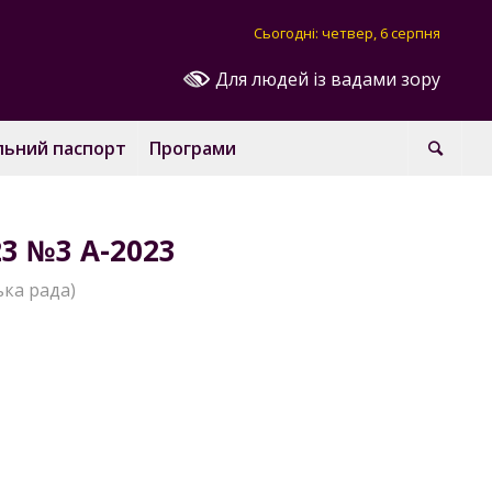
Сьогодні: четвер, 6 серпня
Для людей із вадами зору
льний паспорт
Програми
23 №3 А-2023
ька рада)