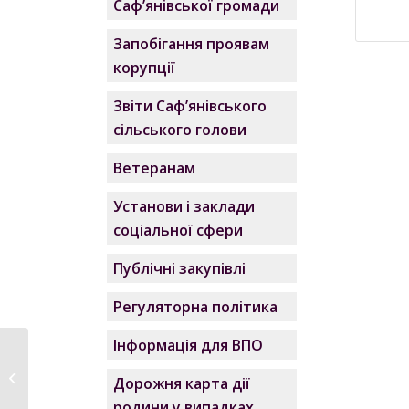
Саф’янівської громади
Запобігання проявам
корупції
Звіти Саф’янівського
сільського голови
Ветеранам
Установи і заклади
соціальної сфери
Публічні закупівлі
Регуляторна політика
Інформація для ВПО
В Саф‘янівській
сільській раді
Дорожня карта дії
відбулось...
родини у випадках,